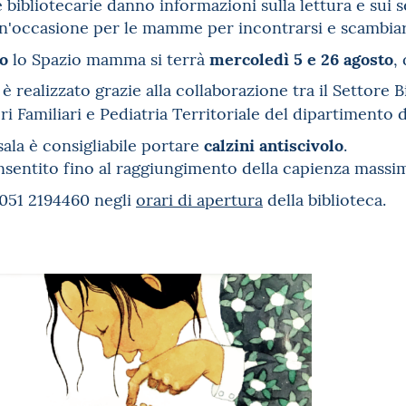
bibliotecarie danno informazioni sulla lettura e sui se
un'occasione per le mamme per incontrarsi e scambia
o
mercoledì 5 e 26 agosto
lo Spazio mamma si terrà
,
è realizzato grazie alla collaborazione tra il Settore
i Familiari e Pediatria Territoriale del dipartimento
calzini antiscivolo
sala è consigliabile portare
.
nsentito fino al raggiungimento della capienza massima
051 2194460 negli
orari di apertura
della biblioteca.