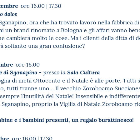
icembre
ore 16.00 | 17.30
o dolce
ganapino, ora che ha trovato lavoro nella fabbrica di
i un brand rinomato a Bologna e gli affari vanno beno
e cambierà molto le cose. Ma i clienti della ditta di 
à soltanto una gran confusione?
embre
ore 16.00
le di Sganapino -
presso la
Sala Cultura
gna di metà Ottocento e il Natale è alle porte. Tutti
no, tutti tranne uno… Il vecchio Zoroboamo Succiane
sempre l’inutilità del Natale! Insensibile e indifferent
e Sganapino, proprio la Vigilia di Natale Zoroboamo ri
mbine e i bambini presenti, un regalo burattinesco!
mbre
ore 16.00 | 17.30