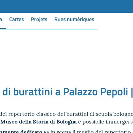
a
Cartes
Projets
Rues numériques
 di burattini a Palazzo Pepol
 del repertorio classico dei burattini di scuola bologn
 Museo della Storia di Bologna
è possibile immergersi
tamente dedicato
va in scena il meglio del repertorio 