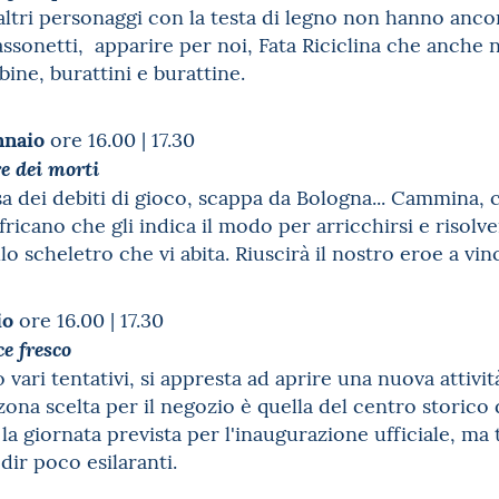
altri personaggi con la testa di legno non hanno ancor
assonetti, apparire per noi, Fata Riciclina che anche
ine, burattini e burattine.
nnaio
ore 16.00 | 17.30
re dei morti
sa dei debiti di gioco, scappa da Bologna... Cammina,
icano che gli indica il modo per arricchirsi e risolver
llo scheletro che vi abita. Riuscirà il nostro eroe a vi
io
ore 16.00 | 17.30
e fresco
vari tentativi, si appresta ad aprire una nuova attiv
na scelta per il negozio è quella del centro storico d
la giornata prevista per l'inaugurazione ufficiale, ma t
dir poco esilaranti.