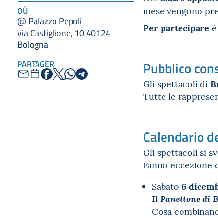
mese vengono pre
OÙ
@ Palazzo Pepoli
Per partecipare
è 
via Castiglione, 10 40124
Bologna
PARTAGER
Pubblico cons
B
Gli spettacoli di
Tutte le rappres
Calendario de
Gli spettacoli si 
Fanno eccezione q
6 dicem
Sabato
Il Panettone di 
Cosa combinano i