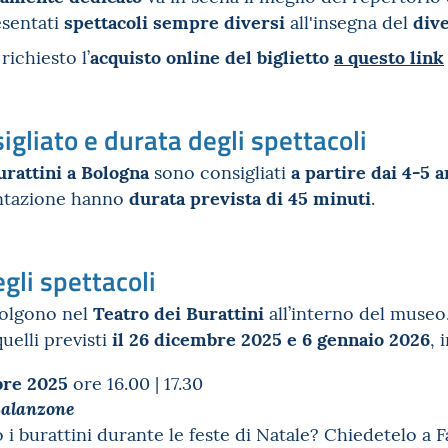
spettacoli sempre diversi
div
sentati
all'insegna del
acquisto online del biglietto
a questo link
richiesto l’
igliato e durata degli spettacoli
urattini a Bologna
a partire dai 4-5 a
sono consigliati
durata prevista di 45 minuti
entazione hanno
.
gli spettacoli
Teatro dei Burattini
svolgono nel
all’interno del museo
il 26 dicembre 2025 e 6 gennaio 2026
uelli previsti
, 
bre
2025
ore 16.00 | 17.30
Balanzone
 burattini durante le feste di Natale? Chiedetelo a F