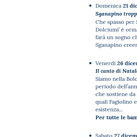
21 d
Domenica
Sganapino tropp
Che spasso per S
Dolciumi’ è orma
farà un sogno ch
Sganapino creer
26 dic
Venerdì
Il canto di Nata
Siamo nella Bolo
periodo dell’an
che sostiene da 
quali Fagiolino 
esistenza...
Per tutte le ba
27 dice
Sabato