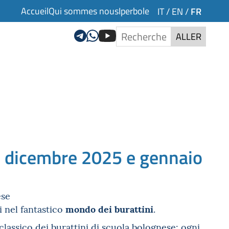
Accueil
Qui sommes nous
Iperbole
FR
IT
/
EN
/
ALLER
i | dicembre 2025 e gennaio
ese
mondo dei burattini
 nel fantastico
.
classico dei burattini di scuola bolognese: ogni