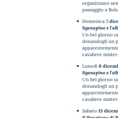
organizzano semp
passaggio a Bol
7 di
Domenica
Sganapino e l’al
Un bel giorno u
donandogli un po
apparentemente 
cavaliere mist
8 dicem
Lunedì
Sganapino e l’al
Un bel giorno u
donandogli un po
apparentemente 
cavaliere mist
13 dice
Sabato
Il Panettone di 