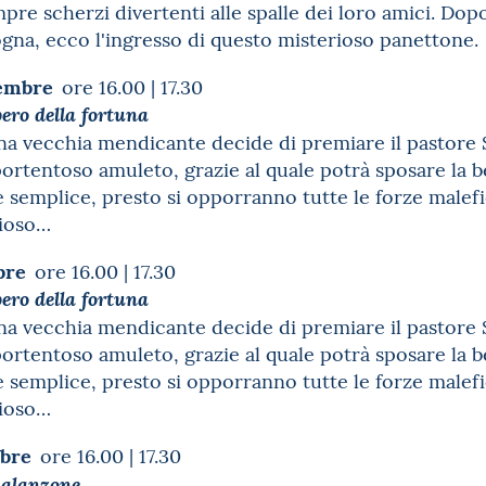
re scherzi divertenti alle spalle dei loro amici. Dop
ogna, ecco l'ingresso di questo misterioso panettone
cembre
ore 16.00 | 17.30
bero della fortuna
na vecchia mendicante decide di premiare il pastore 
rtentoso amuleto, grazie al quale potrà sposare la b
semplice, presto si opporranno tutte le forze male
erioso…
bre
ore 16.00 | 17.30
bero della fortuna
na vecchia mendicante decide di premiare il pastore 
rtentoso amuleto, grazie al quale potrà sposare la b
semplice, presto si opporranno tutte le forze male
erioso…
mbre
ore 16.00 | 17.30
Balanzone