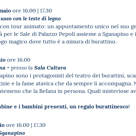
naio
ore 16.00 | 17.30
useo con le teste di legno
con tour animato: un appuntamento unico nel suo gene
per le Sale di Palazzo Pepoli assieme a Sganapino e i
ogo magico dove tutto è a misura di burattino.
io
ore 16.00
-
ana
presso la
Sala Cultura
napino sono i protagonisti del teatro dei burattini,
tizie e la fame atavica che da sempre li accompagna. 
temeno che la Befana in persona. Quali misteriose av
mbine e i bambini presenti, un regalo burattinesco
!
io
ore 16.00 | 17.30
 Sganapino