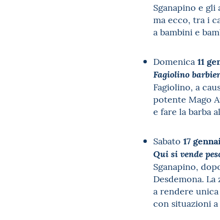
Sganapino e gli 
ma ecco, tra i c
a bambini e bamb
11 ge
Domenica
Fagiolino barbie
Fagiolino, a cau
potente Mago Afr
e fare la barba a
17 genna
Sabato
Qui si vende pesc
Sganapino, dopo 
Desdemona. La zo
a rendere unica 
con situazioni a 