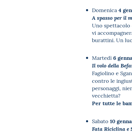
4 gen
Domenica
A spasso per il m
Uno spettacolo 
vi accompagnerà 
burattini. Un lu
6 genna
Martedì
Il volo della Bef
Fagiolino e Sga
contro le ingius
personaggi, nien
vecchietta?
Per tutte le ba
10 genna
Sabato
Fata Riciclina e