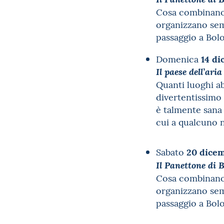
Cosa combinano i
organizzano semp
passaggio a Bol
14 d
Domenica
Il paese dell’ari
Quanti luoghi a
divertentissimo 
è talmente sana
cui a qualcuno 
20 dice
Sabato
Il Panettone di 
Cosa combinano i
organizzano semp
passaggio a Bolo