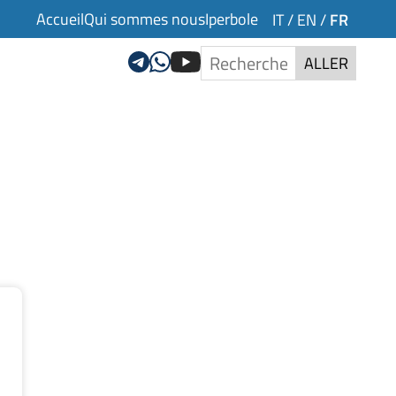
Accueil
Qui sommes nous
Iperbole
FR
IT
/
EN
/
ALLER