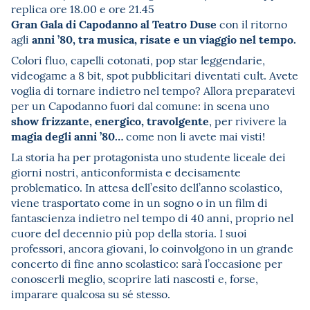
replica ore 18.00 e ore 21.45
Gran Gala di Capodanno al Teatro Duse
con il ritorno
anni ’80, tra musica, risate e un viaggio nel tempo.
agli
Colori fluo, capelli cotonati, pop star leggendarie,
videogame a 8 bit, spot pubblicitari diventati cult. Avete
voglia di tornare indietro nel tempo? Allora preparatevi
per un Capodanno fuori dal comune: in scena uno
show frizzante, energico, travolgente
, per rivivere la
magia degli anni ’80…
come non li avete mai visti!
La storia ha per protagonista uno studente liceale dei
giorni nostri, anticonformista e decisamente
problematico. In attesa dell’esito dell’anno scolastico,
viene trasportato come in un sogno o in un film di
fantascienza indietro nel tempo di 40 anni, proprio nel
cuore del decennio più pop della storia. I suoi
professori, ancora giovani, lo coinvolgono in un grande
concerto di fine anno scolastico: sarà l’occasione per
conoscerli meglio, scoprire lati nascosti e, forse,
imparare qualcosa su sé stesso.