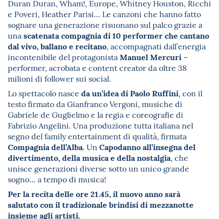
Duran Duran, Wham!, Europe, Whitney Houston, Ricchi
e Poveri, Heather Parisi… Le canzoni che hanno fatto
sognare una generazione risuonano sul palco grazie a
scatenata compagnia di 10 performer che cantano
una
dal vivo, ballano e recitano
, accompagnati dall’energia
Manuel Mercuri
incontenibile del protagonista
–
performer, acrobata e content creator da oltre 38
milioni di follower sui social.
da un’idea di Paolo Ruffini
Lo spettacolo nasce
, con il
testo firmato da Gianfranco Vergoni, musiche di
Gabriele de Guglielmo e la regia e coreografie di
Fabrizio Angelini. Una produzione tutta italiana nel
segno del family entertainment di qualità, firmata
Compagnia dell’Alba
Capodanno all’insegna del
. Un
divertimento, della musica e della nostalgia
, che
unisce generazioni diverse sotto un unico grande
sogno… a tempo di musica!
Per la recita delle ore 21.45, il nuovo anno sarà
salutato con il tradizionale brindisi di mezzanotte
insieme agli artisti.