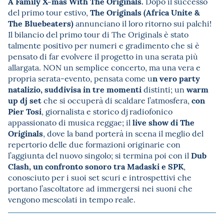
A Family X-mas With The Originals.
Dopo il successo
The Originals (Africa Unite &
del primo tour estivo,
The Bluebeaters)
annunciano il loro ritorno sui palchi!
Il bilancio del primo tour di The Originals è stato
talmente positivo per numeri e gradimento che si è
pensato di far evolvere il progetto in una serata più
allargata. NON un semplice concerto, ma una vera e
n vero party
propria serata-evento, pensata come u
natalizio, suddivisa in tre momenti
warm
distinti; un
up dj set
con
che si occuperà di scaldare l’atmosfera,
Pier Tosi
, giornalista e storico dj radiofonico
live show di The
appassionato di musica reggae; il
Originals
, dove la band porterà in scena il meglio del
repertorio delle due formazioni originarie con
Dub
l’aggiunta del nuovo singolo; si termina poi con il
Clash, un confronto sonoro tra Madaski e SPK
,
conosciuto per i suoi set scuri e introspettivi che
portano l’ascoltatore ad immergersi nei suoni che
vengono mescolati in tempo reale.