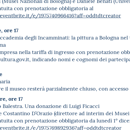
(Musei Nazionali di Bologna) e Daniele Benati (Univer
tuita con prenotazione obbligatoria al
ventbrite.it/e/1975740966416?aff=oddtdtcreator
, ore 17
’Accademia degli Incamminati: la pittura a Bologna ne
ema
presa nella tariffa di ingresso con prenotazione obbl
ultura.gov.it, indicando nomi e cognomi dei partecip
re
naria
e il museo resterà parzialmente chiuso, con accesso 
re, ore 17
o Balestra. Una donazione di Luigi Ficacci
e Costantino D’Orazio (direttore ad interim dei Muse
tuita con prenotazione obbligatoria da lunedì 1° dic
eventbrite.it/e/1975769892936?aff=oddtdtcreator