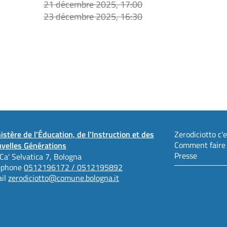
21 décembre 2025, 17:00
23 décembre 2025, 16:30
istère de l'Éducation, de l'Instruction et des
Zerodiciotto c'es
Comment faire
velles Générations
Presse
 Ca' Selvatica 7, Bologna
éphone
0512196172 / 0512195892
il
zerodiciotto@comune.bologna.it