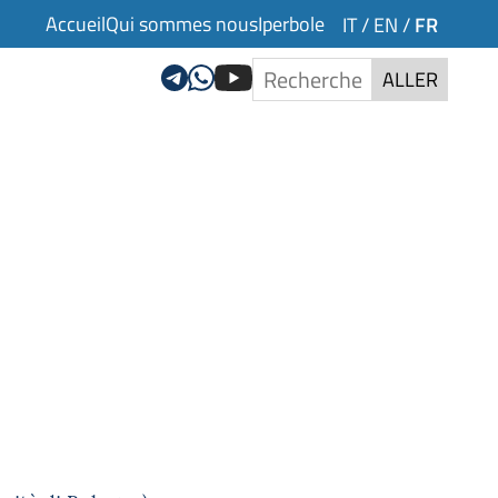
Accueil
Qui sommes nous
Iperbole
FR
IT
/
EN
/
ALLER