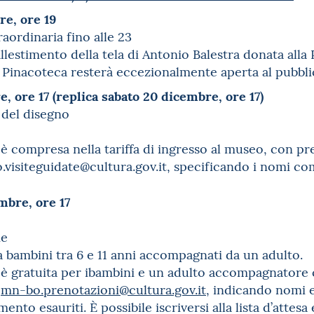
re, ore 19
raordinaria fino alle 23
llestimento della tela di Antonio Balestra donata alla 
a Pinacoteca resterà eccezionalmente aperta al pubblico
, ore 17 (replica sabato 20 dicembre, ore 17)
o del disegno
è compresa nella tariffa di ingresso al museo, con pr
o.visiteguidate@cultura.gov.it, specificando i nomi com
mbre, ore 17
ie
a a bambini tra 6 e 11 anni accompagnati da un adulto.
 è gratuita per ibambini e un adulto accompagnatore 
o
mn-bo.prenotazioni@cultura.gov.it
, indicando nomi 
ento esauriti. È possibile iscriversi alla lista d’attes