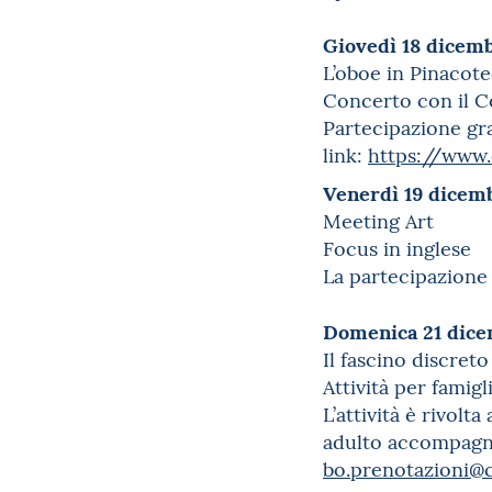
Giovedì 18 dicemb
L’oboe in Pinacot
Concerto con il C
Partecipazione gra
link:
https://www.
Venerdì 19 dicemb
Meeting Art
Focus in inglese
La partecipazione 
Domenica 21 dice
Il fascino discret
Attività per famigl
L’attività è rivol
adulto accompagna
bo.prenotazioni@c