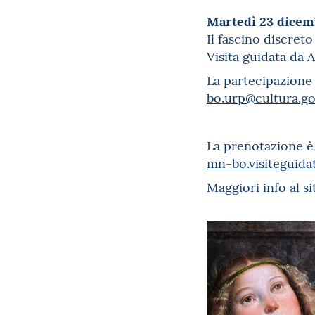
Martedì 23 dicemb
Il fascino discret
Visita guidata da
La partecipazione 
bo.urp@cultura.gov
La prenotazione è o
mn-bo.visiteguida
Maggiori info al s