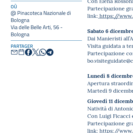
Con Elena Rossoni 
OÙ
Partecipazione gra
@ Pinacoteca Nazionale di
link:
https://www.e
Bologna
Via delle Belle Arti, 56 -
Sabato 6 dicembre
Bologna
Dai Manieristi all
Visita guidata a t
PARTAGER
Partecipazione com
bo.visiteguidate@c
Lunedì 8 dicemb
Apertura straordi
Martedì 9 dicembr
Giovedì 11 dicemb
Natività di Antoni
Con Luigi Ficacci 
Partecipazione gra
link:
https://www.