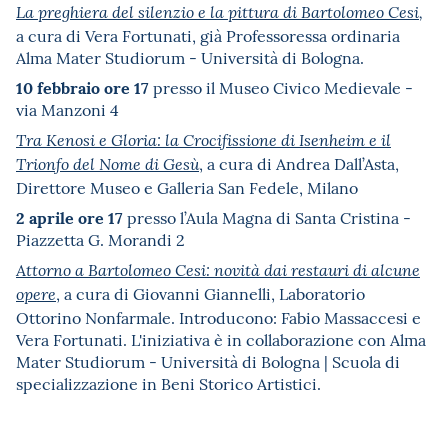
La preghiera del silenzio e la pittura di Bartolomeo Cesi
,
a cura di Vera Fortunati, già Professoressa ordinaria
Alma Mater Studiorum - Università di Bologna.
10 febbraio ore 17
presso il Museo Civico Medievale -
via Manzoni 4
Tra Kenosi e Gloria: la Crocifissione di Isenheim e il
, a cura di Andrea Dall’Asta,
Trionfo del Nome di Gesù
Direttore Museo e Galleria San Fedele, Milano
2 aprile ore 17
presso l’Aula Magna di Santa Cristina -
Piazzetta G. Morandi 2
Attorno a Bartolomeo Cesi: novità dai restauri di alcune
, a cura di Giovanni Giannelli, Laboratorio
opere
Ottorino Nonfarmale. Introducono: Fabio Massaccesi e
Vera Fortunati. L'iniziativa è in collaborazione con Alma
Mater Studiorum - Università di Bologna | Scuola di
specializzazione in Beni Storico Artistici.