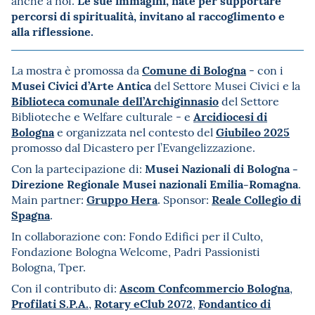
Le sue immagini, nate per supportare
anche a noi.
percorsi di spiritualità, invitano al raccoglimento e
alla riflessione.
Comune di Bologna
La mostra è promossa da
- con i
Musei Civici d’Arte Antica
del Settore Musei Civici e la
Biblioteca comunale dell’Archiginnasio
del Settore
Arcidiocesi di
Biblioteche e Welfare culturale - e
Bologna
Giubileo 2025
e organizzata nel contesto del
promosso dal Dicastero per l’Evangelizzazione.
Musei Nazionali di Bologna -
Con la partecipazione di:
Direzione Regionale Musei nazionali Emilia-Romagna
.
Gruppo Hera
Reale Collegio di
Main partner:
. Sponsor:
Spagna
.
In collaborazione con: Fondo Edifici per il Culto,
Fondazione Bologna Welcome, Padri Passionisti
Bologna, Tper.
Ascom Confcommercio Bologna
Con il contributo di:
,
Profilati S.P.A.
Rotary eClub 2072
Fondantico di
,
,