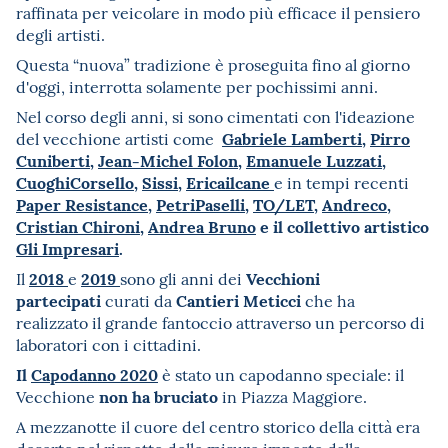
raffinata per veicolare in modo più efficace il pensiero
degli artisti.
Questa “nuova” tradizione è proseguita fino al giorno
d'oggi, interrotta solamente per pochissimi anni.
Nel corso degli anni, si sono cimentati con l'ideazione
Gabriele Lamberti
,
Pirro
del vecchione artisti come
Cuniberti
,
Jean-Michel Folon
,
Emanuele Luzzati
,
CuoghiCorsello
,
Sissi
,
Ericailcane
e in tempi recenti
Paper Resistance
,
PetriPaselli
,
TO/LET
,
Andreco
,
Cristian Chironi
,
Andrea Bruno
e il collettivo artistico
Gli Impresari
.
2018
2019
Vecchioni
Il
e
sono gli anni dei
partecipati
Cantieri Meticci
curati da
che ha
realizzato il grande fantoccio attraverso un percorso di
laboratori con i cittadini.
Il
Capodanno 2020
è stato un capodanno speciale: il
non ha bruciato
Vecchione
in Piazza Maggiore.
A mezzanotte il cuore del centro storico della città era