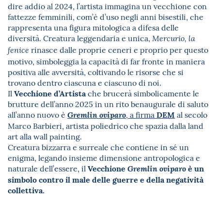
dire addio al 2024, l’artista immagina un vecchione con
fattezze femminili, com’è d’uso negli anni bisestili, che
rappresenta una figura mitologica a difesa delle
diversità. Creatura leggendaria e unica,
Mercurio, la
rinasce dalle proprie ceneri e proprio per questo
fenice
motivo, simboleggia la capacità di far fronte in maniera
positiva alle avversità, coltivando le risorse che si
trovano dentro ciascuna e ciascuno di noi.
Vecchione d’Artista
Il
che brucerà simbolicamente le
brutture dell’anno 2025 in un rito benaugurale di saluto
DEM
all’anno nuovo è
, a firma
al secolo
Gremlin oviparo
Marco Barbieri, artista poliedrico che spazia dalla land
art alla wall painting.
Creatura bizzarra e surreale che contiene in sé un
enigma, legando insieme dimensione antropologica e
Vecchione
è un
naturale dell’essere, il
Gremlin oviparo
simbolo contro il male delle guerre e della negatività
collettiva.