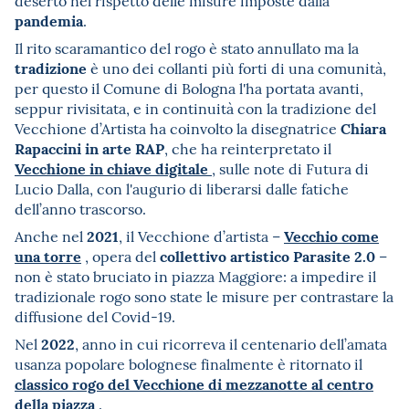
deserto nel rispetto delle misure imposte dalla
pandemia
.
Il rito scaramantico del rogo è stato annullato ma la
tradizione
è uno dei collanti più forti di una comunità,
per questo il Comune di Bologna l'ha portata avanti,
seppur rivisitata, e in continuità con la tradizione del
Chiara
Vecchione d’Artista ha coinvolto la disegnatrice
Rapaccini in arte RAP
, che ha reinterpretato il
Vecchione in chiave digitale
, sulle note di Futura di
Lucio Dalla, con l'augurio di liberarsi dalle fatiche
dell’anno trascorso.
2021
Vecchio come
Anche nel
, il Vecchione d’artista –
una torre
collettivo artistico Parasite 2.0
,
opera del
–
non è stato bruciato in piazza Maggiore: a impedire il
tradizionale rogo sono state le misure per contrastare la
diffusione del Covid-19.
2022
Nel
, anno in cui ricorreva il centenario dell’amata
usanza popolare bolognese finalmente è ritornato il
classico rogo del Vecchione di mezzanotte al centro
della piazza
.