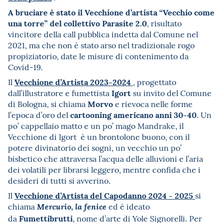
A bruciare è stato il Vecchione d’artista “Vecchio come
una torre” del collettivo Parasite 2.0
, risultato
vincitore della call pubblica indetta dal Comune nel
2021, ma che non è stato arso nel tradizionale rogo
propiziatorio, date le misure di contenimento da
Covid-19.
Vecchione d’Artista 2023-2024
Il
, progettato
Igort
dall’illustratore e fumettista
su invito del Comune
Morvo
di Bologna, si chiama
e rievoca nelle forme
cartooning americano anni 30-40
l’epoca d’oro del
. Un
po’ cappellaio matto e un po’ mago Mandrake, il
Vecchione di Igort è un brontolone buono, con il
potere divinatorio dei sogni, un vecchio un po’
bisbetico che attraversa l’acqua delle alluvioni e l’aria
dei volatili per librarsi leggero, mentre confida che i
desideri di tutti si avverino.
Vecchione d’Artista
del Capodanno 2024 - 2025
Il
si
chiama
ed è ideato
Mercurio, la fenice
Fumettibrutti
da
, nome d’arte di Yole Signorelli. Per