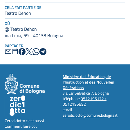
CELA FAIT PARTIE DE
Teatro Dehon
OÙ
@ Teatro Dehon
Via Libia, 59 - 40138 Bologna
PARTAGER
Ministère de l'Éducation, de
l'Instruction et des Nouvelles
Générations
via Ca' Selvatica 7, Bologna
téléphone
0512196172 /
0512195892
email
zerodiciotto@comune.bologna.it
Zerodiciotto c'est aussi...
Comment faire pour