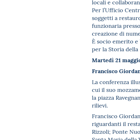
locali e collabora
Per l’Ufficio Cent
soggetti a restaur
funzionaria presso
creazione di nume
È socio emerito e 
per la Storia della
Martedì 21 maggio
Francisco Giorda
La conferenza illus
cui il suo mozzame
la piazza Ravegnana
rilievi.
Francisco Giordano 
riguardanti il res
Rizzoli; Ponte Nuo
Santa Maria della