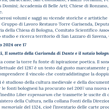
Domini; Accademia di Belle Arti; Chiese di Ronzano
e.
rosi volumi e saggi su vicende storiche e artistiche d
Gruppo di Lavoro Restauro Torre Garisenda, Deputaz
oria della Chiesa di Bologna, Comitato Scientifico Asso
studio e ricerca territorio di San Lazzaro di Savena,
 2024 ore 17
i,
Il sonetto della Garisenda di Dante e il notaio bolog
a come la torre fu fonte di ispirazione poetica. Il son
ellettuale del 1287 è un testo dal gusto marcatament
omprendere il vincolo che contraddistingue la doppi
 è studioso della cultura medievale e della document
r le fonti bolognesi ha procurato nel 2007 una nuova 
’inedito
che trasmette le uscite di 
Liber expensarum
istero della Cultura, nella collana Fonti della Direzio
del 1324, cioè l’inventario delle carte pr
u memoriale