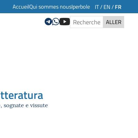
Accueil
Qui sommes nous
Iperbole
FR
IT
/
EN
/
ALLER
etteratura
, sognate e vissute