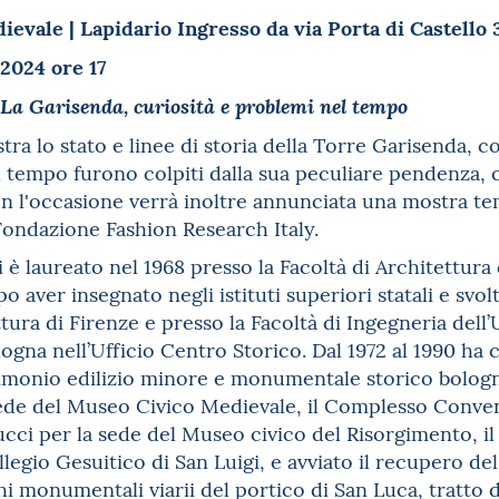
evale | Lapidario Ingresso da via Porta di Castello 
2024 ore 17
La Garisenda, curiosità e problemi nel tempo
tra lo stato e linee di storia della Torre Garisenda, c
l tempo furono colpiti dalla sua peculiare pendenza, co
n l'occasione verrà inoltre annunciata una mostra t
Fondazione Fashion Research Italy.
 è laureato nel 1968 presso la Facoltà di Architettura 
o aver insegnato negli istituti superiori statali e svolt
ttura di Firenze e presso la Facoltà di Ingegneria dell
gna nell’Ufficio Centro Storico. Dal 1972 al 1990 ha c
imonio edilizio minore e monumentale storico bologne
 sede del Museo Civico Medievale, il Complesso Conve
ucci per la sede del Museo civico del Risorgimento, i
ollegio Gesuitico di San Luigi, e avviato il recupero d
hi monumentali viarii del portico di San Luca, tratto di