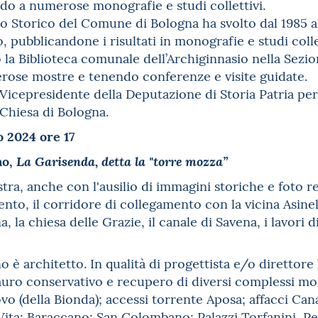
ndo a numerose monografie e studi collettivi.
ro Storico del Comune di Bologna ha svolto dal 1985 
o, pubblicandone i risultati in monografie e studi coll
 la Biblioteca comunale dell’Archiginnasio nella Sezio
rose mostre e tenendo conferenze e visite guidate.
Vicepresidente della Deputazione di Storia Patria per
 Chiesa di Bologna.
 2024 ore 17
no,
La Garisenda, detta la "torre mozza”
tra, anche con l'ausilio di immagini storiche e foto re
nto, il corridore di collegamento con la vicina Asinell
, la chiesa delle Grazie, il canale di Savena, i lavori 
è architetto. In qualità di progettista e/o direttore l
tauro conservativo e recupero di diversi complessi mo
vo (della Bionda); accessi torrente Aposa; affacci Can
 Vita; Baraccano; San Colombano; Palazzi Torfanini, 