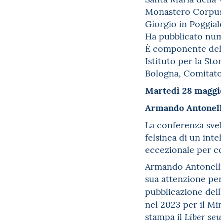
Monastero Corpus 
Giorgio in Poggial
Ha pubblicato nume
È componente del 
Istituto per la St
Bologna, Comitato 
Martedì 28 maggio
Armando Antonell
La conferenza svel
felsinea di un int
eccezionale per c
Armando Antonelli
sua attenzione pe
pubblicazione dell
nel 2023 per il Min
stampa il
Liber se