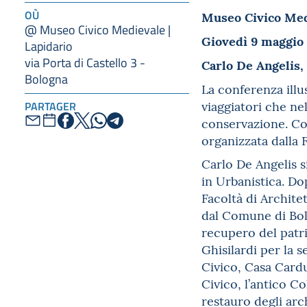
Museo Civico Medi
OÙ
@ Museo Civico Medievale |
Giovedì 9 maggio 
Lapidario
via Porta di Castello 3 -
Carlo De Angelis,
Bologna
La conferenza illus
viaggiatori che ne
PARTAGER
conservazione. Co
organizzata dalla 
Carlo De Angelis si
in Urbanistica. Dop
Facoltà di Archite
dal Comune di Bolo
recupero del patr
Ghisilardi per la
Civico, Casa Card
Civico, l’antico C
restauro degli arc