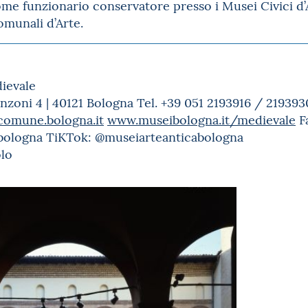
me funzionario conservatore presso i Musei Civici d’A
omunali d’Arte.
ievale
nzoni 4 | 40121 Bologna Tel. +39 051 2193916 / 219393
comune.bologna.it
www.museibologna.it/medievale
Fa
bologna TiKTok: @museiarteanticabologna
lo