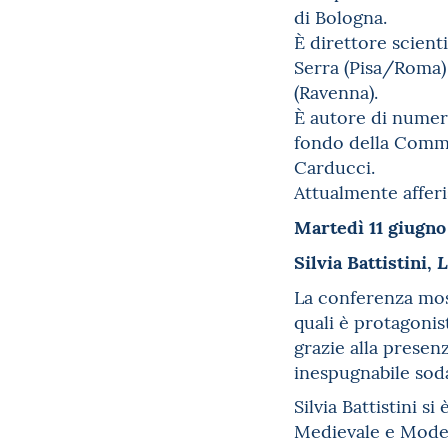
di Bologna.
È direttore scienti
Serra (Pisa/Roma) 
(Ravenna).
È autore di numeros
fondo della Commis
Carducci.
Attualmente afferi
Martedì 11 giugno
Silvia Battistini,
L
La conferenza most
quali è protagonis
grazie alla presen
inespugnabile soda
Silvia Battistini s
Medievale e Mode