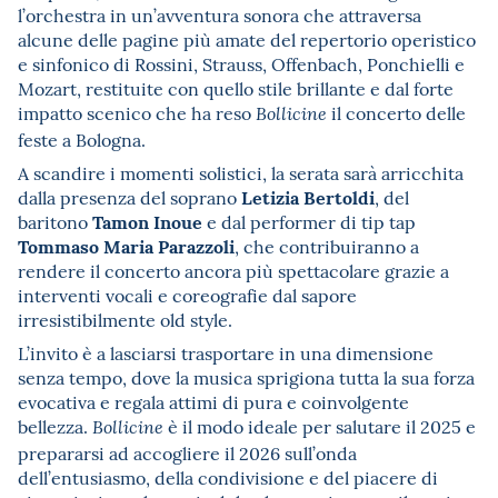
l’orchestra in un’avventura sonora che attraversa
alcune delle pagine più amate del repertorio operistico
e sinfonico di Rossini, Strauss, Offenbach, Ponchielli e
Mozart, restituite con quello stile brillante e dal forte
impatto scenico che ha reso
il concerto delle
Bollicine
feste a Bologna.
A scandire i momenti solistici, la serata sarà arricchita
Letizia Bertoldi
dalla presenza del soprano
, del
Tamon Inoue
baritono
e dal performer di tip tap
Tommaso Maria Parazzoli
, che contribuiranno a
rendere il concerto ancora più spettacolare grazie a
interventi vocali e coreografie dal sapore
irresistibilmente old style.
L’invito è a lasciarsi trasportare in una dimensione
senza tempo, dove la musica sprigiona tutta la sua forza
evocativa e regala attimi di pura e coinvolgente
bellezza.
è il modo ideale per salutare il 2025 e
Bollicine
prepararsi ad accogliere il 2026 sull’onda
dell’entusiasmo, della condivisione e del piacere di