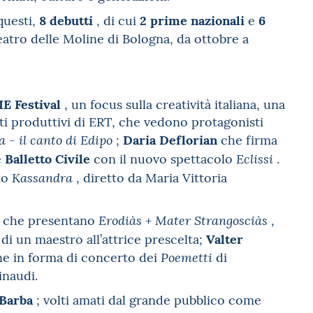
8 debutti
2 prime nazionali
6
questi,
, di cui
e
Teatro delle Moline di Bologna, da ottobre a
IE Festival
, un focus sulla creatività italiana, una
tti produttivi di ERT, che vedono protagonisti
Daria Deflorian
;
che firma
 - il canto di Edipo
Balletto Civile
e
con il nuovo spettacolo
.
Eclissi
to
, diretto da Maria Vittoria
Kassandra
che presentano
,
Erodiàs + Mater Strangosciàs
Valter
di un maestro all’attrice prescelta;
ne in forma di concerto dei
di
Poemetti
Einaudi.
Barba
; volti amati dal grande pubblico come