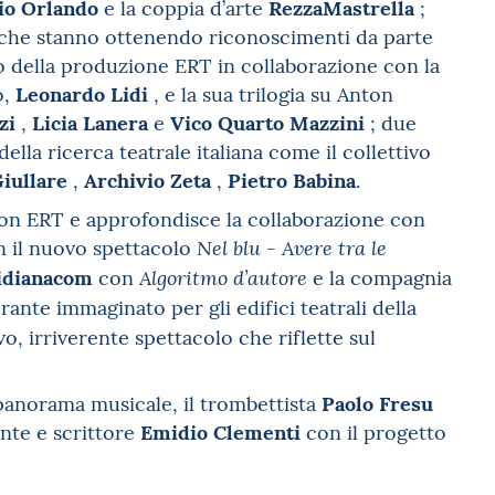
vio Orlando
RezzaMastrella
e la coppia d’arte
;
i che stanno ottenendo riconoscimenti da parte
o della produzione ERT in collaborazione con la
Leonardo Lidi
o,
, e la sua trilogia su Anton
zi
Licia Lanera
Vico Quarto Mazzini
,
e
; due
della ricerca teatrale italiana come il collettivo
iullare
Archivio Zeta
Pietro Babina
,
,
.
con ERT e approfondisce la collaborazione con
 il nuovo spettacolo
Nel blu - Avere tra le
idianacom
con
e la compagnia
Algoritmo d’autore
erante
immaginato per gli edifici teatrali della
o, irriverente spettacolo che riflette sul
Paolo Fresu
l panorama musicale, il trombettista
Emidio Clementi
ante e scrittore
con il progetto