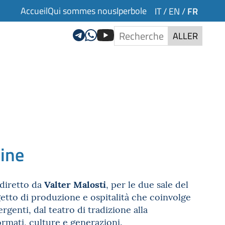
Accueil
Qui sommes nous
Iperbole
FR
IT
/
EN
/
ALLER
line
Valter Malosti
 diretto da
, per le due sale del
getto di produzione e ospitalità che coinvolge
rgenti, dal teatro di tradizione alla
rmati, culture e generazioni.