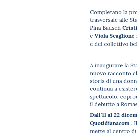
Completano la pro
trasversale alle S
Crist
Pina Bausch
Viola Scaglione
e
e del collettivo b
A inaugurare la St
nuovo racconto che
storia di una donn
continua a esister
spettacolo, copro
il debutto a Romae
Dall’11 al 22 dice
Quotidianacom
. 
mette al centro du