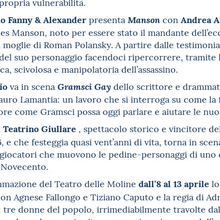
ropria vulnerabilità.
io
Fanny & Alexander
Andrea A
presenta
con
Manson
es Manson, noto per essere stato il mandante dell’ecc
 moglie di Roman Polansky. A partire dalle testimonian
del suo personaggio facendoci ripercorrere, tramite l
nica, scivolosa e manipolatoria dell’assassino.
io
va in scena
dello scrittore e dramma
Gramsci Gay
uro Lamantia: un lavoro che si interroga su come la 
tore come Gramsci possa oggi parlare e aiutare le nuo
Teatrino Giullare
i
, spettacolo storico e vincitore d
 e che festeggia quasi vent’anni di vita, torna in sce
-giocatori che muovono le pedine-personaggi di uno dei
 Novecento.
dall’8 al 13 aprile
mmazione del Teatro delle Moline
l
on Agnese Fallongo e Tiziano Caputo e la regia di Adr
: tre donne del popolo, irrimediabilmente travolte dal