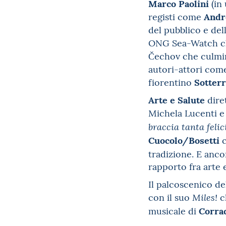
Marco Paolini
(in
Andr
registi come
del pubblico e del
ONG Sea-Watch che
Čechov che culmin
autori-attori co
Sotter
fiorentino
Arte e Salute
dire
Michela Lucenti e 
braccia tanta feli
Cuocolo/Bosetti
c
tradizione. E anc
rapporto fra arte 
Il palcoscenico de
con il suo
c
Miles!
Corra
musicale di