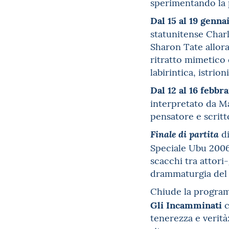
sperimentando la p
Dal 15 al 19 genna
statunitense Charl
Sharon Tate allora
ritratto mimetico 
labirintica, istrio
Dal 12 al 16 febbra
interpretato da Ma
pensatore e scrit
d
Finale di partita
Speciale Ubu 2006,
scacchi tra attori
drammaturgia del
Chiude la progra
Gli Incamminati
c
tenerezza e verità