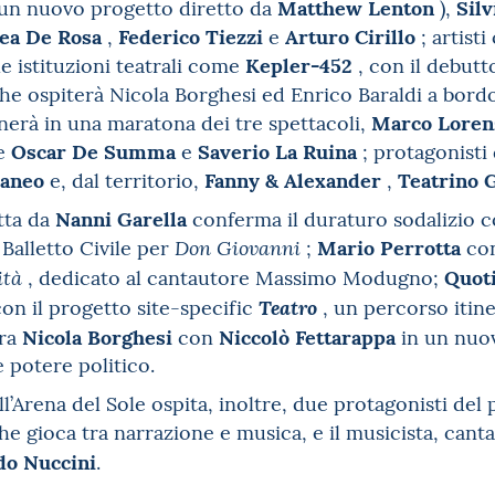
Matthew Lenton
Sil
 un nuovo progetto diretto da
),
ea De Rosa
Federico Tiezzi
Arturo Cirillo
,
e
; artist
Kepler-452
le istituzioni teatrali come
, con il debutt
 ospiterà Nicola Borghesi ed Enrico Baraldi a bord
Marco Loren
erà in una maratona dei tre spettacoli,
Oscar De Summa
Saverio La Ruina
me
e
; protagonisti 
raneo
Fanny & Alexander
Teatrino G
e, dal territorio,
,
Nanni Garella
tta da
conferma il duraturo sodalizio 
Mario Perrotta
Balletto Civile per
;
con
Don Giovanni
Quot
, dedicato al cantautore Massimo Modugno;
cità
on il progetto site-specific
, un percorso itin
Teatro
Nicola Borghesi
Niccolò Fettarappa
ora
con
in un nuov
e potere politico.
ll’Arena del Sole ospita, inoltre, due protagonisti de
he gioca tra narrazione e musica, e il musicista, cant
do Nuccini
.