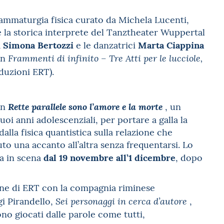
rammaturgia fisica curato da Michela Lucenti,
e la storica interprete del Tanztheater Wuppertal
Simona Bertozzi
Marta Ciappina
a
e le danzatrici
on
Frammenti di infinito – Tre Atti per le lucciole,
duzioni ERT).
on
, un
Rette parallele sono l’amore e la morte
uoi anni adolescenziali, per portare a galla la
lla fisica quantistica sulla relazione che
to una accanto all’altra senza frequentarsi. Lo
dal 19 novembre all’1 dicembre
a in scena
, dopo
ne di ERT con la compagnia riminese
gi Pirandello,
,
Sei personaggi in cerca d’autore
no giocati dalle parole come tutti,