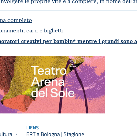
nvolgere le proprie vite e a compiere, in nome dell’am
mma completo
namenti, card e biglietti
boratori creativi per bambin* mentre i grandi sono a
LIENS
ultura
ERT a Bologna | Stagione