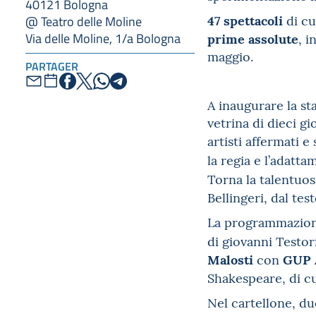
40121 Bologna
47 spettacoli
di c
@ Teatro delle Moline
prime assolute
Via delle Moline, 1/a Bologna
, i
maggio.
PARTAGER
A inaugurare la s
vetrina di dieci g
artisti affermati e
la regia e l’adat
Torna la talentuo
Bellingeri, dal tes
La programmazio
di giovanni Testor
Malosti
GUP 
con
Shakespeare, di cu
Nel cartellone, d