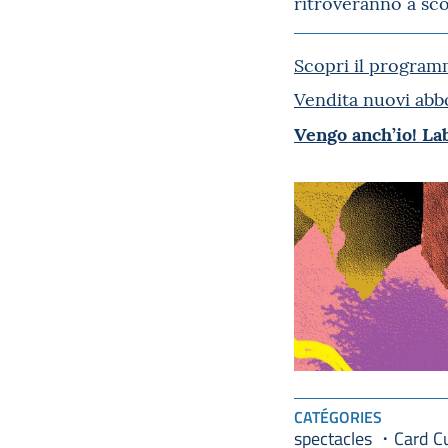
ritroveranno a sco
Scopri il progra
Vendita nuovi abbo
Vengo anch’io!
La
CATÉGORIES
spectacles
Card C