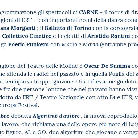
CARNE
grammazione gli spettacoli di
– il focus di d
tagioni di ERT – con importanti nomi della danza com
iana Morganti
Balletto di Torino
; il
con la coreograf
Collettivo Cinetico
Aristide Rontini
;
e i debutti di
c
Poetic Punkers
elga
con
(entrambe pro
Mario e Maria
Oscar De Summa
agione del Teatro delle Moline è
c
 affonda le radici nel passato e in quella Puglia dei s
a scomparsa troppo giovane. Una riflessione guidata da
e fra due persone lontane che nel passato hanno vissu
dotto da ERT / Teatro Nazionale con Atto Due ETS, v
uropa Festival.
mbre
debutta
,
la nuova coproduzio
Algoritmo d'autore
Il lavoro, che richiama una delle opere più note di Lui
e figure, AL e GO, due algoritmi che giocano e vengo