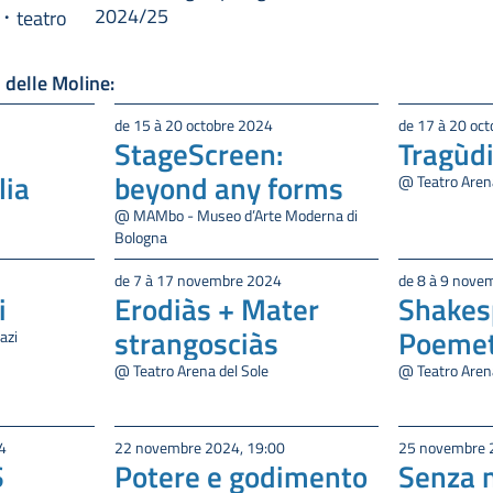
2024/25
teatro
 delle Moline:
de 15 à 20 octobre 2024
de 17 à 20 oc
StageScreen:
Tragùd
lia
beyond any forms
@ Teatro Arena
@ MAMbo - Museo d’Arte Moderna di
Bologna
de 7 à 17 novembre 2024
de 8 à 9 nove
i
Erodiàs + Mater
Shakes
strangosciàs
Poemet
azi
@ Teatro Arena del Sole
@ Teatro Arena
4
22 novembre 2024, 19:00
25 novembre 
S
Potere e godimento
Senza 