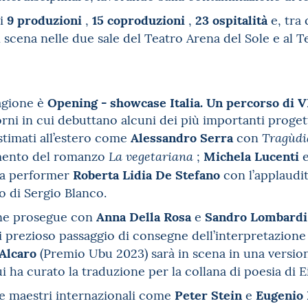
9 produzioni
15 coproduzioni
23 ospitalità
ui
,
,
e, tra 
n scena nelle due sale del Teatro Arena del Sole e al 
Opening - showcase Italia. Un percorso di V
tagione è
iorni in cui debuttano alcuni dei più importanti proge
Alessandro Serra
 stimati all’estero come
con
Tragùdia
Michela Lucenti
tamento del romanzo
;
La vegetariana
Roberta Lidia De Stefano
sa performer
con l’applaudi
to di Sergio Blanco.
Anna Della Rosa
Sandro Lombardi
ne prosegue con
e
i prezioso passaggio di consegne dell’interpretazione 
Alcaro
(Premio Ubu 2023) sarà in scena in una versio
i ha curato la traduzione per la collana di poesia di 
Peter Stein
Eugenio 
ue maestri internazionali come
e