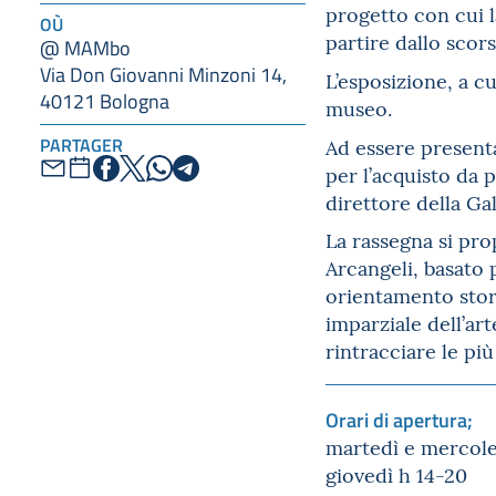
progetto con cui 
OÙ
partire dallo scor
@ MAMbo
Via Don Giovanni Minzoni 14,
L’esposizione, a c
40121 Bologna
museo.
PARTAGER
Ad essere presen
per l’acquisto da 
direttore della Ga
La rassegna si pro
Arcangeli, basato 
orientamento stori
imparziale dell’art
rintracciare le più
Orari di apertura;
martedì e mercole
giovedì h 14-20