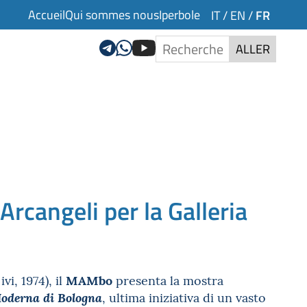
Accueil
Qui sommes nous
Iperbole
FR
IT
/
EN
/
ALLER
rcangeli per la Galleria
MAMbo
i, 1974), il
presenta la mostra
, ultima iniziativa di un vasto
Moderna di Bologna