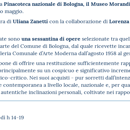
Pinacoteca nazionale di Bologna, il Museo Morand
la
so maggio.
Uliana Zanetti
Lorenza 
ura di
con la collaborazione di
una sessantina di opere
tate sono
selezionate tra que
parte del Comune di Bologna, dal quale ricevette incar
lleria Comunale d’Arte Moderna dall’agosto 1958 al ge
pone di offrire una restituzione sufficientemente rap
principalmente su un cospicuo e significativo incremen
co-critico. Nei suoi acquisti - pur sorretti dall’int
e contemporanea a livello locale, nazionale e, per quan
 autentiche inclinazioni personali, coltivate nei rappor
dì h 14-19