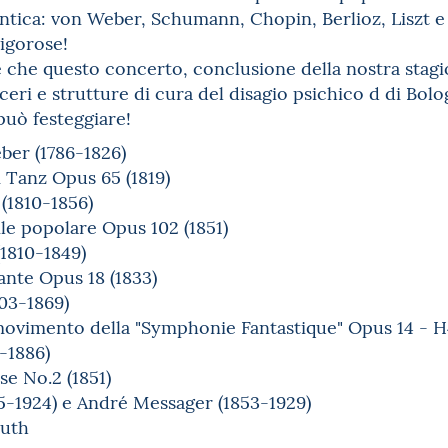
ntica: von Weber, Schumann, Chopin, Berlioz, Liszt e
igorose!
 che questo concerto, conclusione della nostra stag
ceri e strutture di cura del disagio psichico d di Bo
 può festeggiare!
ber (1786-1826)
Tanz Opus 65 (1819)
(1810-1856)
ile popolare Opus 102 (1851)
1810-1849)
ante Opus 18 (1833)
803-1869)
ovimento della "Symphonie Fantastique" Opus 14 - H
1-1886)
e No.2 (1851)
45-1924) e André Messager (1853-1929)
euth