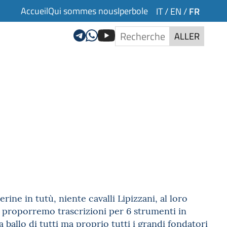
Accueil
Qui sommes nous
Iperbole
FR
IT
/
EN
/
ALLER
ine in tutù, niente cavalli Lipizzani, al loro
vi proporremo trascrizioni per 6 strumenti in
lo di tutti ma proprio tutti i grandi fondatori