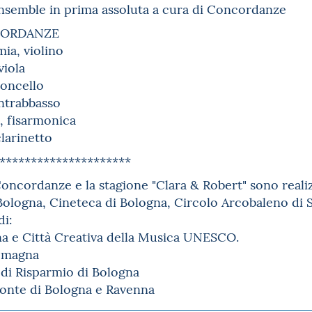
ensemble in prima assoluta a cura di Concordanze
CORDANZE
ia, violino
viola
loncello
ntrabbasso
, fisarmonica
clarinetto
*********************
 Concordanze e la stagione "Clara & Robert" sono reali
logna, Cineteca di Bologna, Circolo Arcobaleno di 
di:
 e Città Creativa della Musica UNESCO.
omagna
di Risparmio di Bologna
onte di Bologna e Ravenna