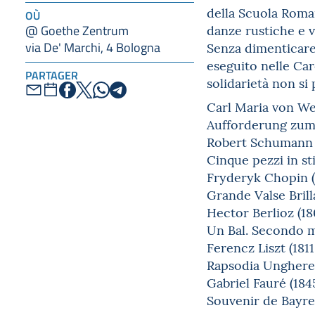
della Scuola Roma
OÙ
danze rustiche e v
@ Goethe Zentrum
via De' Marchi, 4 Bologna
Senza dimenticare
eseguito nelle Car
PARTAGER
solidarietà non si
Carl Maria von We
Aufforderung zum 
Robert Schumann 
Cinque pezzi in st
Fryderyk Chopin (
Grande Valse Brill
Hector Berlioz (1
Un Bal. Secondo m
Ferencz Liszt (181
Rapsodia Ungheres
Gabriel Fauré (18
Souvenir de Bayr