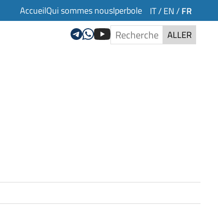
Accueil
Qui sommes nous
Iperbole
FR
IT
/
EN
/
ALLER