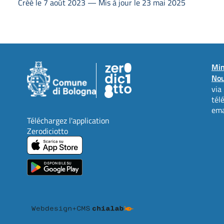
Créé le 7 août 2023 — Mis à jour le 23 mai 2025
Min
Nou
via
tél
ema
Téléchargez l'application
Zerodiciotto