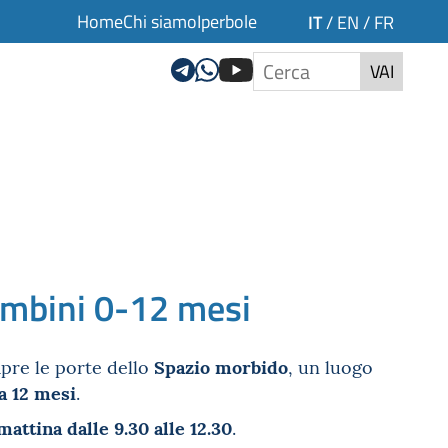
Home
Chi siamo
Iperbole
IT
/
EN
/
FR
VAI
ambini 0-12 mesi
Spazio morbido
 apre le porte dello
, un luogo
a 12 mesi
.
mattina dalle 9.30 alle 12.30
.