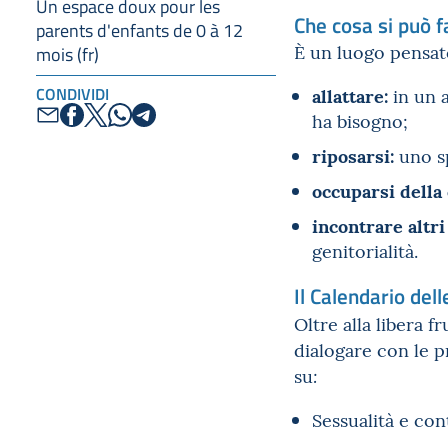
Un espace doux pour les
Che cosa si può f
parents d'enfants de 0 à 12
È un luogo pensato
mois (fr)
allattare:
CONDIVIDI
in un a
ha bisogno;
riposarsi:
uno sp
occuparsi della 
incontrare altri
genitorialità
.
Il Calendario dell
Oltre alla libera f
dialogare con le p
su
:
Sessualità e con