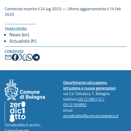
Contenuto inserito il 24 lug 2023 — Ultimo aggiornamento il 14 feb
2025
TRADUZIONI
News (en)
Actualités (fr)
CONDIVIDI
Dipartimento educazione,
istruzione e nuove generazioni
via Ca' Selvatica 7, Bologna
telefono
0512196172 /
0512195892
email
zerodiciotto@comune.bologna.it
Zerodiciotto è anche...
Come fare per