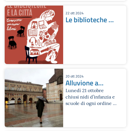
22 ott 2024
Le biblioteche e
la città.
Conoscere per
essere liberi in
streaming
20 ott 2024
Alluvione a
Bologna
Lunedì 21 ottobre
chiusi nidi d’infanzia e
scuole di ogni ordine e
grado