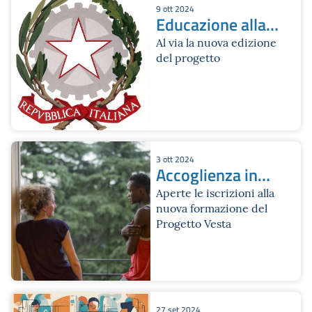
9 ott 2024
Educazione alla
Legalità
Al via la nuova edizione
del progetto
democratica e
contrasto alle
mafie
3 ott 2024
Accoglienza in
famiglia, affido
Aperte le iscrizioni alla
nuova formazione del
di minori soli e
Progetto Vesta
affiancamento
27 set 2024