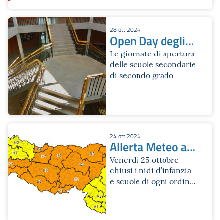
28 ott 2024
Open Day degli
Istituti di
Le giornate di apertura
delle scuole secondarie
istruzione
di secondo grado
scolastica
24 ott 2024
Allerta Meteo a
Bologna
Venerdì 25 ottobre
chiusi i nidi d’infanzia
e scuole di ogni ordine
e grado