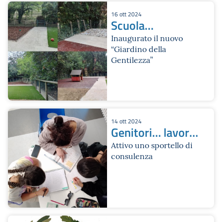
16 ott 2024
Scuola
dell’infanzia
Inaugurato il nuovo
“Giardino della
Beltrame
Gentilezza”
14 ott 2024
Genitori… lavori
in corso
Attivo uno sportello di
consulenza