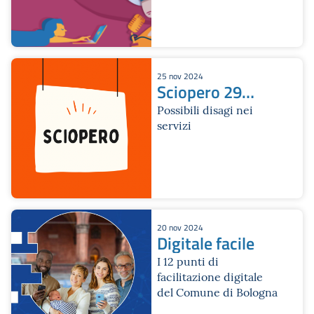
edizione.
25 nov 2024
Sciopero 29
novembre 2024
Possibili disagi nei
servizi
20 nov 2024
Digitale facile
I 12 punti di
facilitazione digitale
del Comune di Bologna