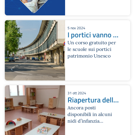
5 nov 2024
I portici vanno a
scuola
Un corso gratuito per
le scuole sui portici
patrimonio Unesco
31 ott 2024
Riapertura delle
iscrizioni ai nidi
Ancora posti
disponibili in alcuni
infanzia
nidi d’infanzia
comunali a gestione
diretta e indiretta