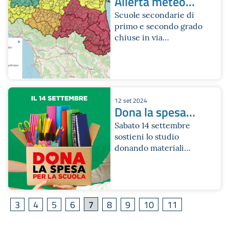
Allerta meteo
per giovedì 19
Scuole secondarie di
primo e secondo grado
settembre
chiuse in via
precauzionale nel
comune di Bologna,
dove rimangono aperti
nidi, infanzia e
primarie
12 set 2024
Dona la spesa
per la scuola
Sabato 14 settembre
sostieni lo studio
donando materiali
scolastici
7
3
4
5
6
8
9
10
11