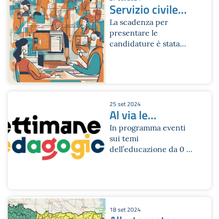
Servizio civile
digitale 2024
La scadenza per
presentare le
candidature è stata
prorogata al 3 ottobre
2024
25 set 2024
Al via le
Settimane
In programma eventi
sui temi
Pedagogiche
dell’educazione da 0 a
2024
18 anni
18 set 2024