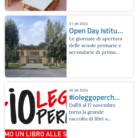
31 ott 2024
Open Day Istituti
Comprensivi
Le giornate di apertura
delle scuole primarie e
secondarie di primo
grado
30 ott 2024
#ioleggoperché
2024
Dall’8 al 17 novembre
torna la grande
raccolta di libri a
sostegno delle
biblioteche scolastiche