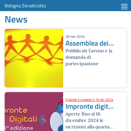
Bologna Zerodiciotto
News
26 nov 2024
Assemblea dei
ragazzi e delle
Pubblicati l’avviso e la
domanda di
ragazze
partecipazione
Il bando è scaduto il 16 dic 2024
Impronte digitali
2024 bando
Aperte fino al 16
dicembre 2024 le
iscrizioni alla quarta