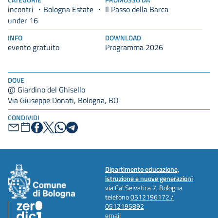
incontri
Bologna Estate
Il Passo della Barca
under 16
INFO
DOWNLOAD
evento gratuito
Programma 2026
DOVE
@ Giardino del Ghisello
Via Giuseppe Donati, Bologna, BO
CONDIVIDI
Dipartimento educazione,
istruzione e nuove generazioni
via Ca' Selvatica 7, Bologna
telefono
0512196172 /
0512195892
email