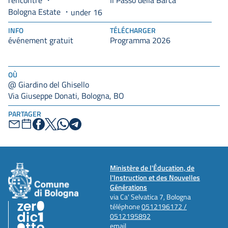
rencontre
Il Passo della Barca
Bologna Estate
under 16
INFO
TÉLÉCHARGER
événement gratuit
Programma 2026
OÙ
@ Giardino del Ghisello
Via Giuseppe Donati, Bologna, BO
PARTAGER
Ministère de l'Éducation, de
l'Instruction et des Nouvelles
Générations
via Ca' Selvatica 7, Bologna
téléphone
0512196172 /
0512195892
email