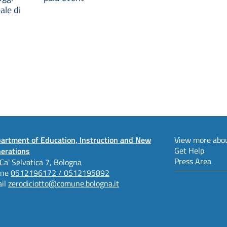
ale di
artment of Education, Instruction and New
View more abou
Get Help
erations
Press Area
 Ca' Selvatica 7, Bologna
one
0512196172 / 0512195892
il
zerodiciotto@comune.bologna.it