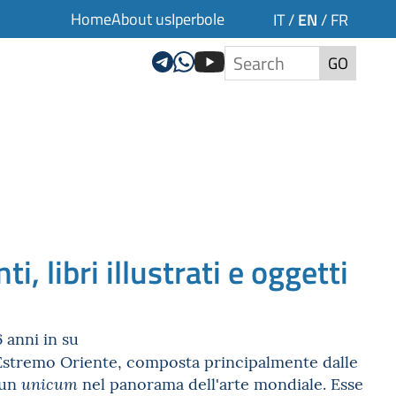
Home
About us
Iperbole
EN
IT
/
/
FR
GO
, libri illustrati e oggetti
 anni in su
'Estremo Oriente, composta principalmente dalle
 un
nel panorama dell'arte mondiale. Esse
unicum