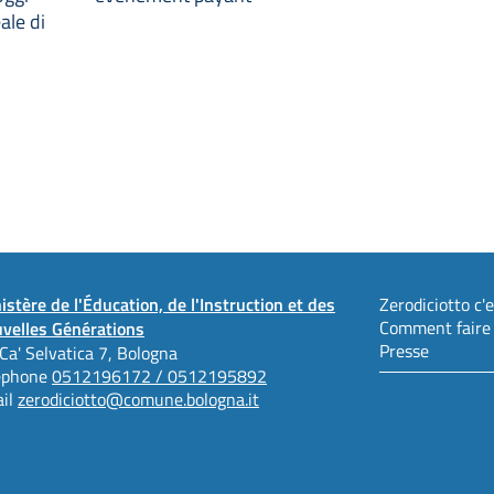
ale di
istère de l'Éducation, de l'Instruction et des
Zerodiciotto c'es
Comment faire
velles Générations
Presse
 Ca' Selvatica 7, Bologna
éphone
0512196172 / 0512195892
il
zerodiciotto@comune.bologna.it