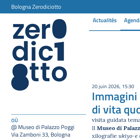
Bologna Zerodiciotto
Actualités
Agend
20 juin 2026, 15:30
Immagini d
di vita qu
visita guidata tem
OÙ
@ Museo di Palazzo Poggi
Museo di Palazz
Il
Via Zamboni 33, Bologna
xilografie
ukiyo-e