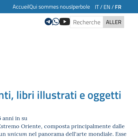
Accueil
Qui sommes nous
Iperbole
FR
IT
/
EN
/
ALLER
, libri illustrati e oggetti
 anni in su
'Estremo Oriente, composta principalmente dalle
 un
nel panorama dell'arte mondiale. Esse
unicum