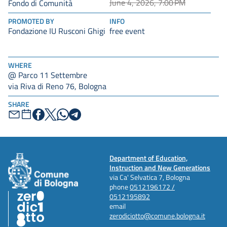
June 4, 2026, 7:00 PM
Fondo di Comunità
PROMOTED BY
INFO
Fondazione IU Rusconi Ghigi
free event
WHERE
@ Parco 11 Settembre
via Riva di Reno 76, Bologna
SHARE
Department of Education,
Instruction and New Generations
via Ca' Selvatica 7, Bologna
phone
0512196172 /
0512195892
email
zerodiciotto@comune.bologna.it