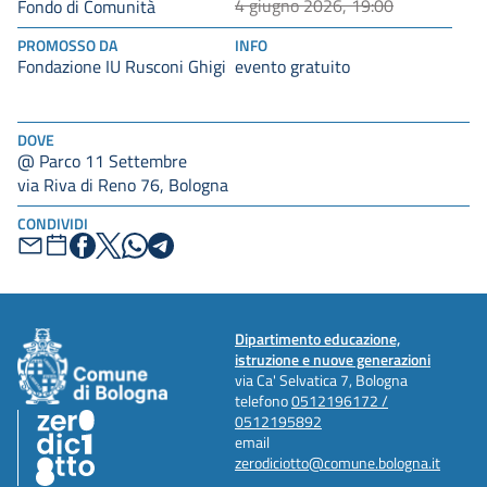
4 giugno 2026, 19:00
Fondo di Comunità
PROMOSSO DA
INFO
Fondazione IU Rusconi Ghigi
evento gratuito
DOVE
@ Parco 11 Settembre
via Riva di Reno 76, Bologna
CONDIVIDI
Dipartimento educazione,
istruzione e nuove generazioni
via Ca' Selvatica 7, Bologna
telefono
0512196172 /
0512195892
email
zerodiciotto@comune.bologna.it