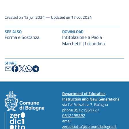
Created on 13 jun 2024 — Updated on 17 oct 2024
SEE ALSO
DOWNLOAD
Forma e Sostanza
Intitolazione a Paola
Marchetti | Locandina
SHARE
Department of Education,
Instruction and New Generations
via Ca' Selvatica 7, Bologna
phone
0512196172 /
0512195892
email
zerodiciotto@comune.bologna.it