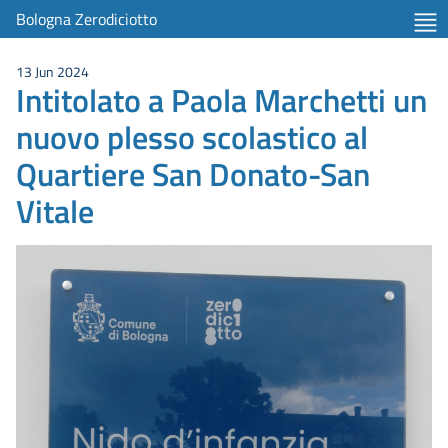
item 1 of 2
Bologna Zerodiciotto
13 Jun 2024
Intitolato a Paola Marchetti un
nuovo plesso scolastico al
Quartiere San Donato-San
Vitale