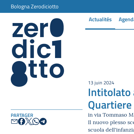
item 1 of 2
Bologna Zerodiciotto
Actualités
Agend
13 juin 2024
Intitolato
Quartiere
in via Tommaso Ma
PARTAGER
Il nuovo plesso sc
scuola dell'infanz