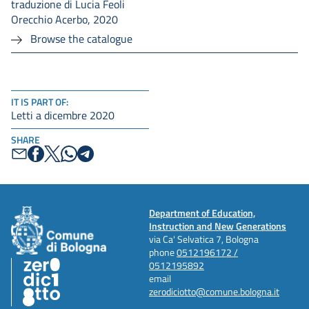
traduzione di Lucia Feoli
Orecchio Acerbo, 2020
Browse the catalogue
IT IS PART OF:
Letti a dicembre 2020
SHARE
Department of Education,
Instruction and New Generations
via Ca' Selvatica 7, Bologna
phone
0512196172 /
0512195892
email
zerodiciotto@comune.bologna.it