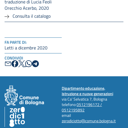
traduzione di Lucia Feoli
Orecchio Acerbo, 2020
Consulta il catalogo
FA PARTE DI:
Letti a dicembre 2020
CONDIVIDI
Dipartimento educazione,
istruzione e nuove generazioni
via Ca' Selvatica 7, Bologna
telefono
0512196172 /
0512195892
email
zerodiciotto@comune.bologna.it