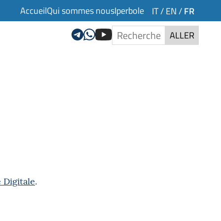
Accueil
Qui sommes nous
Iperbole
FR
IT
/
EN
/
ALLER
e Digitale
.