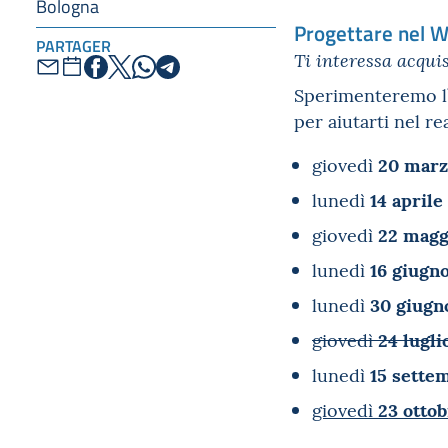
Bologna
Progettare nel 
PARTAGER
Ti interessa acqui
Sperimenteremo l’
per aiutarti nel re
20 marz
giovedì
14 aprile
lunedì
22 magg
giovedì
16 giugn
lunedì
30 giugn
lunedì
24 lugli
giovedì
15 sette
lunedì
23 otto
giovedì