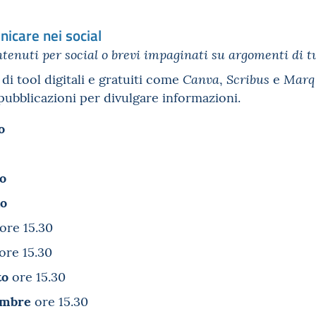
icare nei social
ntenuti per social o brevi impaginati su argomenti di t
di tool digitali e gratuiti come
,
e
Canva
Scribus
Mar
pubblicazioni per divulgare informazioni.
o
o
no
ore 15.30
ore 15.30
to
ore 15.30
embre
ore 15.30