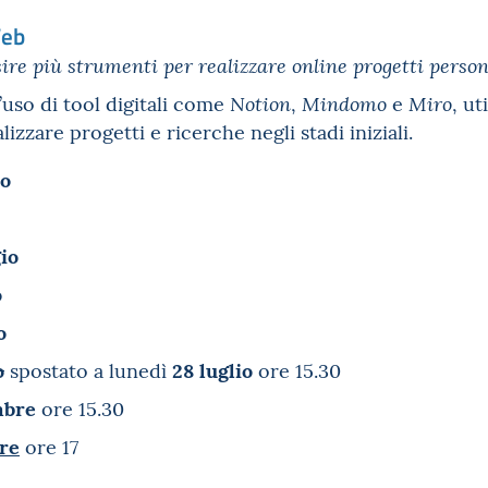
Web
sire più strumenti per realizzare online progetti person
uso di tool digitali come
,
e
, ut
Notion
Mindomo
Miro
alizzare progetti e ricerche negli stadi iniziali.
o
io
o
o
o
28 luglio
spostato a lunedì
ore 15.30
mbre
ore 15.30
bre
ore 17