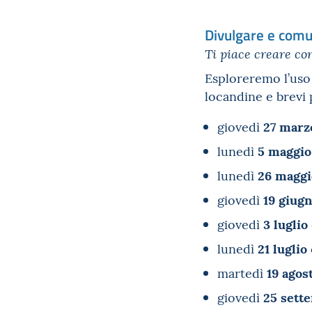
Divulgare e comun
Ti piace creare co
Esploreremo l’uso 
locandine e brevi 
27 marz
giovedì
5 maggio
lunedì
26 maggi
lunedì
19 giug
giovedì
3 luglio
giovedì
21 luglio
lunedì
19 agos
martedì
25 sett
giovedì