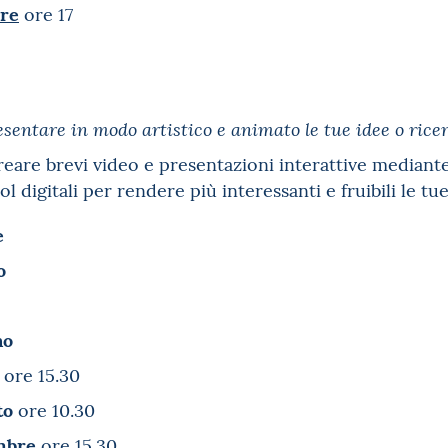
bre
ore 17
esentare in modo artistico e animato le tue idee o rice
are brevi video e presentazioni interattive mediant
ool digitali per rendere più interessanti e fruibili le tu
e
o
no
ore 15.30
to
ore 10.30
mbre
ore 15.30