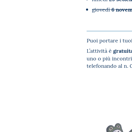
6 nove
giovedì
Puoi portare i tuoi
gratuita
L’attività è
uno o più incontr
telefonando al n. 