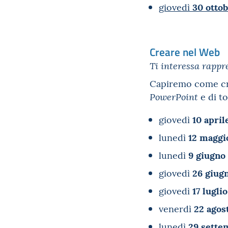
30 otto
giovedì
Creare nel Web
Ti interessa rappr
Capiremo come cre
e di t
PowerPoint
10 april
giovedì
12 maggi
lunedì
9 giugno
lunedì
26 giug
giovedì
17 luglio
giovedì
22 agos
venerdì
29 sette
lunedì