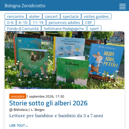
Bologna Zerodiciotto
rencontre
atelier
concert
spectacle
visites guidées
0-6
6-10
11-19
personnes adultes
CBF
Fondo di Comunità
Settimane Pedagogiche
sport
rencontre
1 septembre 2026, 17:30
Storie sotto gli alberi 2026
@ Biblioteca J. L. Borges
Letture per bambine e bambini da 3 a 7 anni
LIRE TOUT