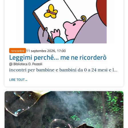
rencontre
11 septembre 2026, 17:00
Leggimi perché... me ne ricorderò
@ Biblioteca O. Pezzoli
incontri per bambine e bambini da 0 a 24 mesi e le
loro famiglie a cura delle volontarie Nati per
LIRE TOUT
Leggere