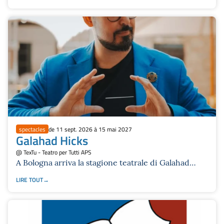
spectacles
de 11 sept. 2026 à 15 mai 2027
Galahad Hicks
@ TexTu - Teatro per Tutti APS
A Bologna arriva la stagione teatrale di Galahad
Hicks: 19 repliche tra illusionismo interattivo ed
LIRE TOUT
esperienze immersive