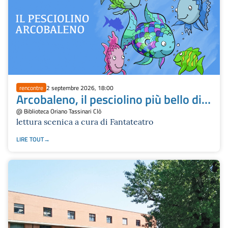
rencontre
2 septembre 2026, 18:00
Arcobaleno, il pesciolino più bello di
tutti i mari
@ Biblioteca Oriano Tassinari Clò
lettura scenica a cura di Fantateatro
LIRE TOUT