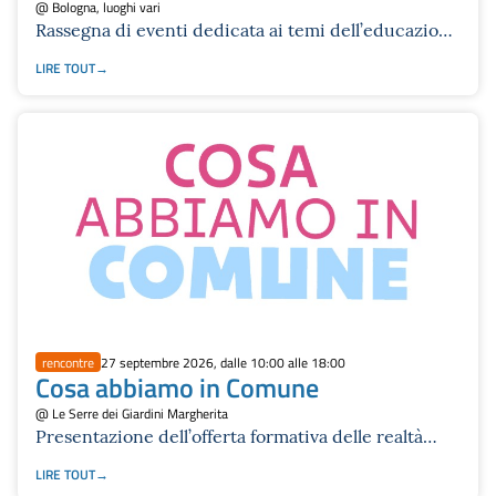
@ Bologna, luoghi vari
Rassegna di eventi dedicata ai temi dell’educazione
da 0 a 18 anni.
LIRE TOUT
rencontre
27 septembre 2026, dalle 10:00 alle 18:00
Cosa abbiamo in Comune
@ Le Serre dei Giardini Margherita
Presentazione dell’offerta formativa delle realtà
educative e culturali del territorio metropolitano
LIRE TOUT
per le scuole e per il tempo libero