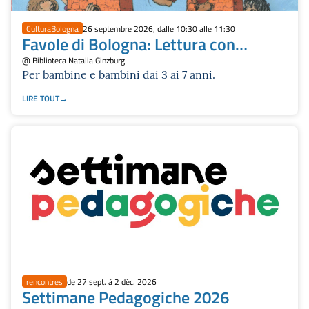
CulturaBologna
26 septembre 2026, dalle 10:30 alle 11:30
Favole di Bologna: Lettura con
Manuela Zucchi
@ Biblioteca Natalia Ginzburg
Per bambine e bambini dai 3 ai 7 anni.
LIRE TOUT
rencontres
de 27 sept. à 2 déc. 2026
Settimane Pedagogiche 2026