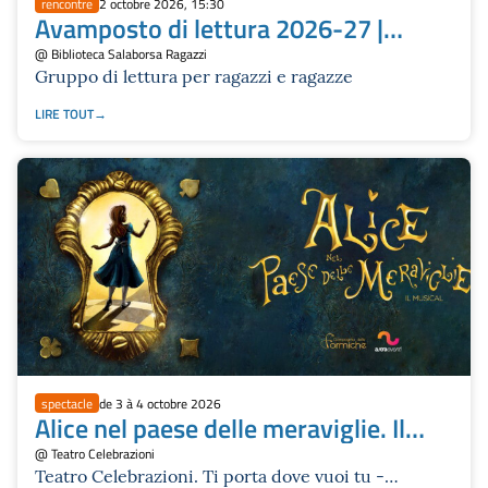
rencontre
2 octobre 2026, 15:30
Avamposto di lettura 2026-27 |
Salaborsa Ragazzi
@ Biblioteca Salaborsa Ragazzi
Gruppo di lettura per ragazzi e ragazze
LIRE TOUT
spectacle
de 3 à 4 octobre 2026
Alice nel paese delle meraviglie. Il
Musical
@ Teatro Celebrazioni
Teatro Celebrazioni. Ti porta dove vuoi tu -