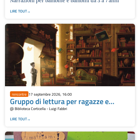
Narrazioni per bambine e bambini da 3 a 7 anni
LIRE TOUT
rencontre
17 septembre 2026, 16:00
Gruppo di lettura per ragazze e
ragazzi Readarell Club di lettura
@ Biblioteca Corticella - Luigi Fabbri
LIRE TOUT