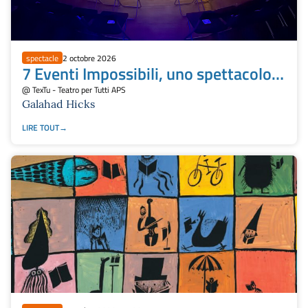
spectacle
2 octobre 2026
7 Eventi Impossibili, uno spettacolo
unico nella vita
@ TexTu - Teatro per Tutti APS
Galahad Hicks
LIRE TOUT