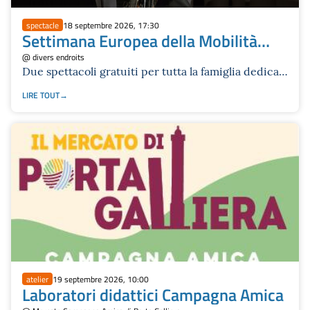
spectacle
18 septembre 2026, 17:30
Settimana Europea della Mobilità
2026: teatro e sostenibilità a Bologna
@ divers endroits
Due spettacoli gratuiti per tutta la famiglia dedicati
alla bicicletta, all'inclusione e alla libertà di
LIRE TOUT
muoversi.
atelier
19 septembre 2026, 10:00
Laboratori didattici Campagna Amica