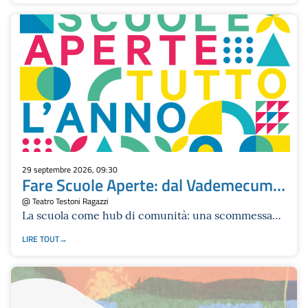
29 septembre 2026, 09:30
Fare Scuole Aperte: dal Vademecum
all’esperienza sul campo
@ Teatro Testoni Ragazzi
La scuola come hub di comunità: una scommessa
per il futuro che unisce istituzioni, scuole,
LIRE TOUT
territorio e Terzo settore.