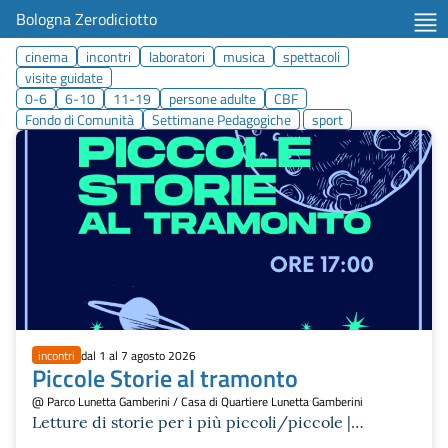
Bologna Zerodiciotto
cinema
incontri
laboratori
musica
spettacoli
visite guidate
0-6
6-10
11-19
persone adulte
CBF
Fondo di Comunità
Settimane Pedagogiche
sport
incontri
dal 1 al 7 agosto 2026
Piccole Storie al tramonto
@ Parco Lunetta Gamberini / Casa di Quartiere Lunetta Gamberini
Letture di storie per i più piccoli/piccole |
Summer Moon 2026 agosto