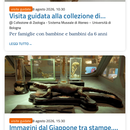
visite guidate
8 agosto 2026, 10:30
Visita guidata alla collezione di
Zoologia
@ Collezione di Zoologia - Sistema Museale di Ateneo – Università di
Bologna
Per famiglie con bambine e bambini da 6 anni
LEGGI TUTTO
visite guidate
8 agosto 2026, 15:30
Immagini dal Giappone tra stampe,