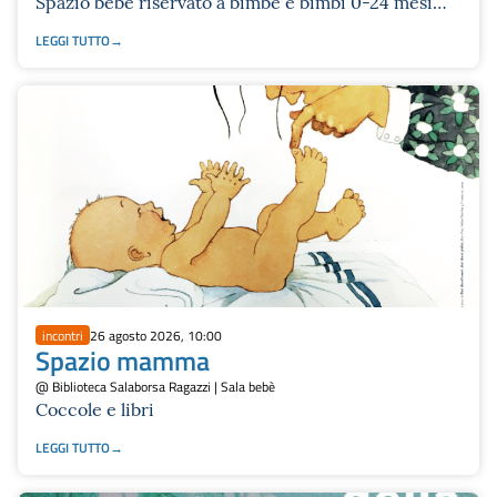
Spazio bebè riservato a bimbe e bimbi 0-24 mesi
con mamme e papà…
LEGGI TUTTO
incontri
26 agosto 2026, 10:00
Spazio mamma
@ Biblioteca Salaborsa Ragazzi | Sala bebè
Coccole e libri
LEGGI TUTTO