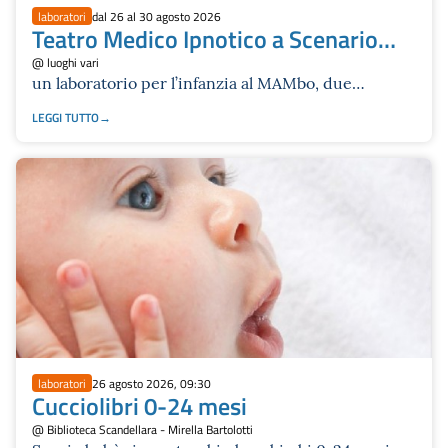
laboratori
dal 26 al 30 agosto 2026
Teatro Medico Ipnotico a Scenario
Festival 2026
@ luoghi vari
un laboratorio per l’infanzia al MAMbo, due
spettacoli gratuiti, una baracca dei burattini da
LEGGI TUTTO
visitare cinque persone alla volta
laboratori
26 agosto 2026, 09:30
Cucciolibri 0-24 mesi
@ Biblioteca Scandellara - Mirella Bartolotti