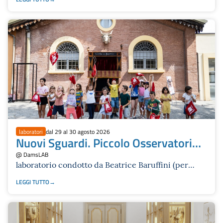
laboratori
dal 29 al 30 agosto 2026
Nuovi Sguardi. Piccolo Osservatorio
sul Premio Scenario infanzia e
@ DamsLAB
laboratorio condotto da Beatrice Baruffini (per
adolescenza
bambine e bambini dai 6 ai 10 anni e per
LEGGI TUTTO
adolescenti dagli 11 ai 18 anni) | Scenario Festival
2026