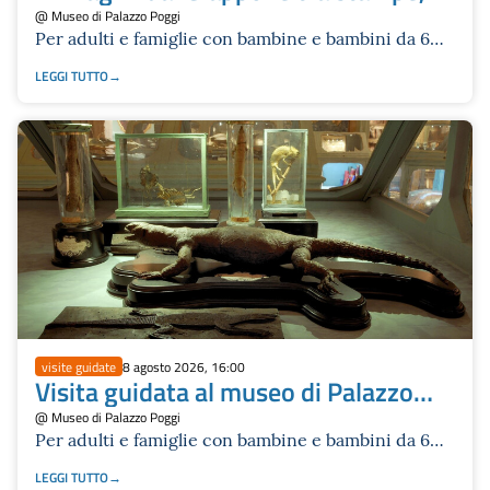
dipinti, libri illustrati e oggetti di vita
@ Museo di Palazzo Poggi
Per adulti e famiglie con bambine e bambini da 6
quotidiana
anni in su
LEGGI TUTTO
visite guidate
8 agosto 2026, 16:00
Visita guidata al museo di Palazzo
Poggi
@ Museo di Palazzo Poggi
Per adulti e famiglie con bambine e bambini da 6
anni in su
LEGGI TUTTO