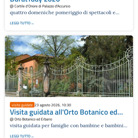
@ Cortile d'Onore di Palazzo d'Accursio
quattro domeniche pomeriggio di spettacoli e
laboratori gratuiti
LEGGI TUTTO
visite guidate
23 agosto 2026, 10:30
Visita guidata all'Orto Botanico ed
Erbario
@ Orto Botanico ed Erbario
visita guidata per famiglie con bambine e bambini
dai 4 anni
LEGGI TUTTO