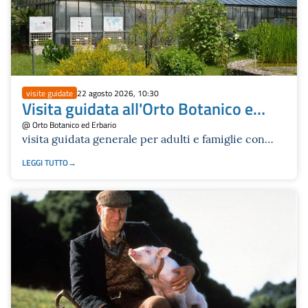
visite guidate
22 agosto 2026, 10:30
Visita guidata all'Orto Botanico e
all'Erbario
@ Orto Botanico ed Erbario
visita guidata generale per adulti e famiglie con
ragazzi e ragazze da 12 anni in su
LEGGI TUTTO