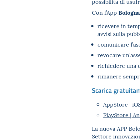
possibilità di usuf
Bologna
Con l’App
ricevere in temp
avvisi sulla pubb
comunicare l’asse
revocare un’asse
richiedere una d
rimanere sempre
Scarica gratuitam
AppStore | iO
PlayStore | A
La nuova APP Bolog
Settore innovazion