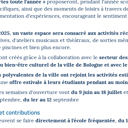
tes toute l'année »
proposeront, pendant l'année scola
fiques, ainsi que des moments de loisirs à travers des
érimentation d'expériences, encourageant le sentime
2025
un vaste espace sera consacré aux activités ré
,
ives, d'ateliers musicaux et théâtraux, de sorties mêm
e piscines et bien plus encore.
secteur de
sont créés grâce à la collaboration avec le
u bien-être culturel de la ville de Bologne
et avec le
s polyvalentes de la ville ont rejoint les activités es
offre estivale à leurs étudiants pendant
au moin
 une
du 9 juin au 18 juillet
les semaines d'ouverture vont
et
du 1er au 12
septembre,
septembre
 et contributions
directement à l'école fréquentée
du 1
euvent se faire
,