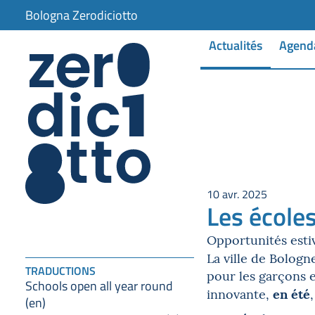
Bologna Zerodiciotto
Actualités
Agend
10 avr. 2025
Les école
Opportunités estiva
La ville de Bologn
TRADUCTIONS
pour les garçons e
Schools open all year round
en été
innovante,
(en)