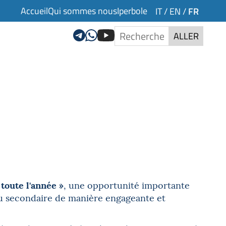
Accueil
Qui sommes nous
Iperbole
FR
IT
/
EN
/
ALLER
toute l'année »
, une opportunité importante
e du secondaire de manière engageante et