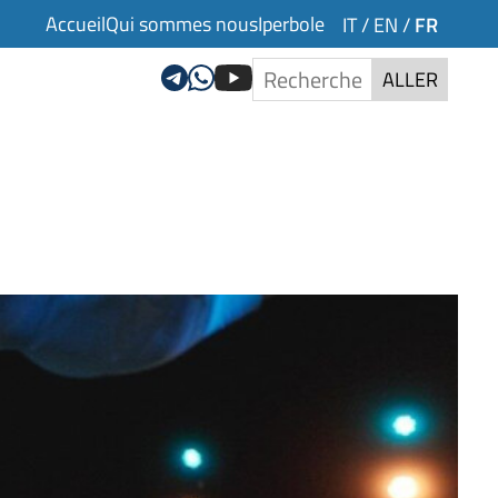
Accueil
Qui sommes nous
Iperbole
FR
IT
/
EN
/
ALLER