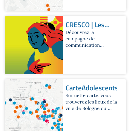
multifonctionnels et
accessibles dédiés aux
garçons et aux filles de
Bologne.
CRESCO | Les
affiches
Découvrez la
campagne de
communication
CRESCO dans la ville.
CarteAdolescents
Sur cette carte, vous
trouverez les lieux de la
ville de Bologne qui
proposent des activités
extrascolaires
éducatives, de