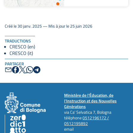
laboratoire, de loisirs,
d'écoute et de conseil
pour les garçons, les
filles et leurs familles.
Créé le 30 janv. 2025 — Mis à jour le 25 juin 2026
TRADUCTIONS
CRESCO (en)
CRESCO (it)
PARTAGER
Ministère de l'Éducation, de
l'Instruction et des Nouvelles
Générations
via Ca' Selvatica 7, Bologna
téléphone
0512196172 /
0512195892
email