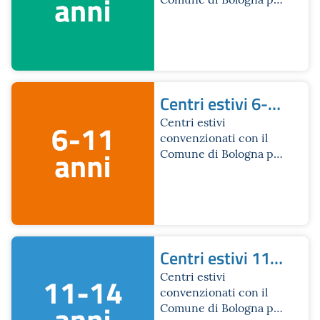
chi ha frequentato la
scuola dell’infanzia
Centri estivi 6-
11 anni
Centri estivi
convenzionati con il
Comune di Bologna per
chi ha frequentato la
scuola primaria
Centri estivi 11-
14 anni
Centri estivi
convenzionati con il
Comune di Bologna per