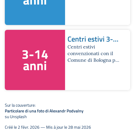
chi ha frequentato la
scuola secondaria di
primo grado
Centri estivi 3-
14 anni
Centri estivi
convenzionati con il
Comune di Bologna per
fasce di età mista
Sur la couverture:
Particolare di una foto di Alexandr Podvalny
su Unsplash
Créé le 2 févr. 2026 — Mis à jour le 28 mai 2026