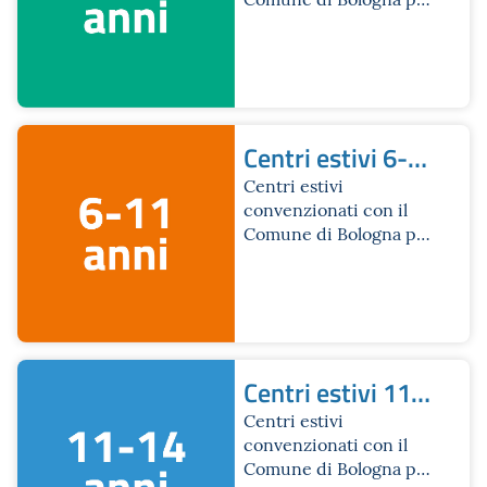
chi ha frequentato la
scuola dell’infanzia
Centri estivi 6-
11 anni
Centri estivi
convenzionati con il
Comune di Bologna per
chi ha frequentato la
scuola primaria
Centri estivi 11-
14 anni
Centri estivi
convenzionati con il
Comune di Bologna per