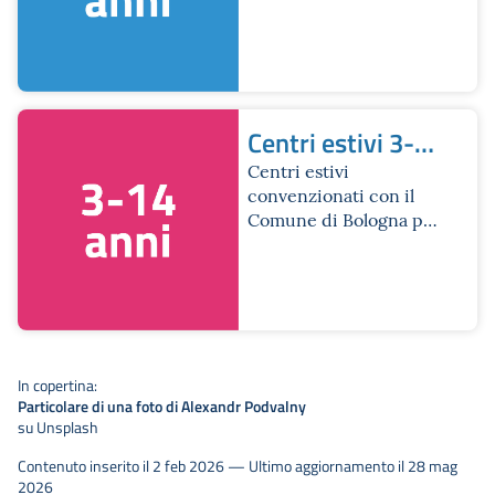
chi ha frequentato la
scuola secondaria di
primo grado
Centri estivi 3-
14 anni
Centri estivi
convenzionati con il
Comune di Bologna per
fasce di età mista
In copertina:
Particolare di una foto di Alexandr Podvalny
su Unsplash
Contenuto inserito il 2 feb 2026 — Ultimo aggiornamento il 28 mag
2026