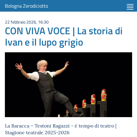
Bologna Zerodiciotto
22 febbraio 2026, 16:30
CON VIVA VOCE | La storia di
Ivan e il lupo grigio
La Baracca – Testoni Ragazzi - è tempo di teatro |
Stagione teatrale 2025-2026