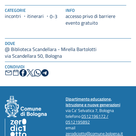
CATEGORIE
INFO
incontri
itinerari
accesso privo di barriere
0-3
evento gratuito
DOVE
@ Biblioteca Scandellara - Mirella Bartolotti
via Scandellara 50, Bologna
CONDIVIDI
Dipartimento educazione,
istruzione e nuove generazioni
via Ca' Selvatica 7, Bologna
telefono
0512196172 /
0512195892
email
zerodiciotto@comune.bologna.it