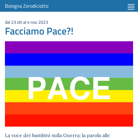
Bologna Zerodiciotto
dal 23 ott al 4 nov 2023
Facciamo Pace?!
La voce dei bambini sulla Guerra: la parola alle