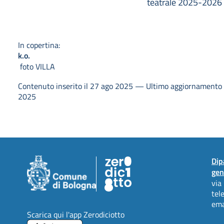
teatrale 2025-2026
In copertina:
k.o.
foto VILLA
Contenuto inserito il 27 ago 2025 — Ultimo aggiornamento i
2025
Dip
gen
via
tel
ema
Scarica qui l'app Zerodiciotto