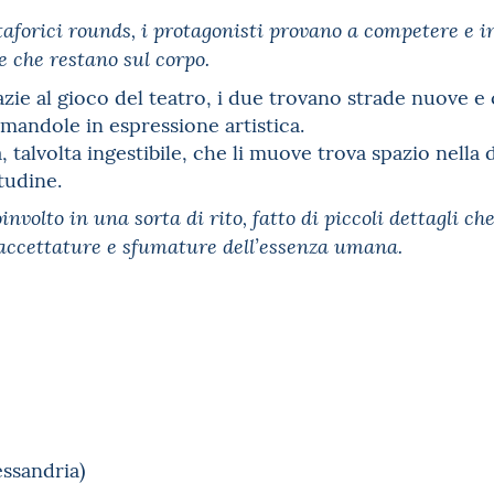
taforici rounds, i protagonisti provano a competere e i
e che restano sul corpo.
ie al gioco del teatro, i due trovano strade nuove e 
rmandole in espressione artistica.
, talvolta ingestibile, che li muove trova spazio nella
itudine.
oinvolto in una sorta di rito, fatto di piccoli dettagli ch
accettature e sfumature dell’essenza umana.
essandria)