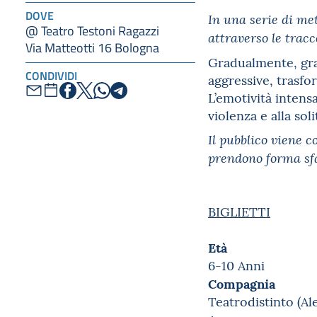
DOVE
In una serie di me
@ Teatro Testoni Ragazzi
attraverso le tracc
Via Matteotti 16 Bologna
Gradualmente, graz
CONDIVIDI
aggressive, trasfo
L’emotività intensa
violenza e alla sol
Il pubblico viene c
prendono forma sf
BIGLIETTI
Età
6-10 Anni
Compagnia
Teatrodistinto (Al