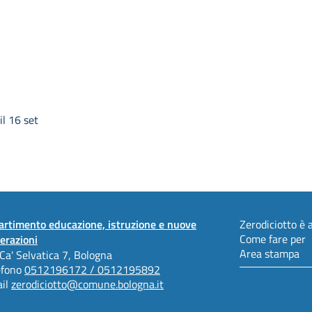
l 16 set
artimento educazione, istruzione e nuove
Zerodiciotto è a
Come fare per
erazioni
Area stampa
 Ca' Selvatica 7, Bologna
efono
0512196172 / 0512195892
il
zerodiciotto@comune.bologna.it