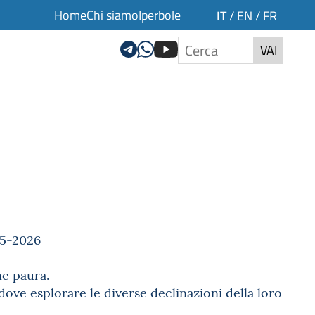
Home
Chi siamo
Iperbole
IT
/
EN
/
FR
VAI
25-2026
ne paura.
dove esplorare le diverse declinazioni della loro