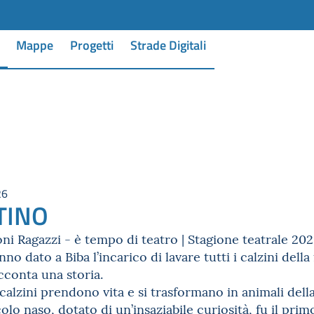
Mappe
Progetti
Strade Digitali
26
TINO
ni Ragazzi - è tempo di teatro | Stagione teatrale 20
 dato a Biba l’incarico di lavare tutti i calzini della
acconta una storia.
alzini prendono vita e si trasformano in animali dell
olo naso, dotato di un’insaziabile curiosità, fu il primo