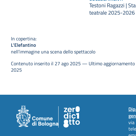
Testoni Ragazzi | St
teatrale 2025-2026
In copertina:
L'Elefantino
nell’immagine una scena dello spettacolo
Contenuto inserito il 27 ago 2025 — Ultimo aggiornamento i
2025
Dip
gen
via
tel
ema