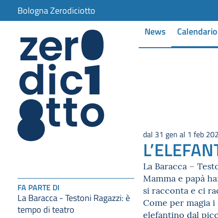
Bologna Zerodiciotto
News
Calendario
dal 31 gen al 1 feb 20
L’ELEFAN
La Baracca – Testo
Mamma e papà hanno
FA PARTE DI
si racconta e ci r
La Baracca - Testoni Ragazzi: è
Come per magia i c
tempo di teatro
elefantino dal picc