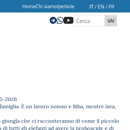
Home
Chi siamo
Iperbole
IT
/
EN
/
FR
VAI
25-2026
 famiglia. È un lavoro noioso e Biba, mentre lava,
a giungla che ci racconteranno di come il piccolo
 di tutti gli elefanti ad avere la proboscide e di