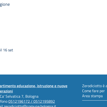
agione
l 16 set
artimento educazione, istruzione e nuove
Zerodiciotto è a
Come fare per
erazioni
Area stampa
 Ca' Selvatica 7, Bologna
efono
0512196172 / 0512195892
il
zerodiciotto@comune.bologna.it