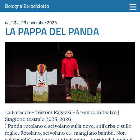
Bologna Zerodiciotto
dal 22 al 23 novembre 2025
LA PAPPA DEL PANDA
La Baracca – Testoni Ragazzi - è tempo di teatro |
Stagione teatrale 2025-2026
I Panda rotolano e scivolano sulla neve, sull’erba e sulle
foglie. Rotolano, scivolano e… mangiano bambù. Non
solo bambù, ma tanto, tanto bambù… perché il bambù è