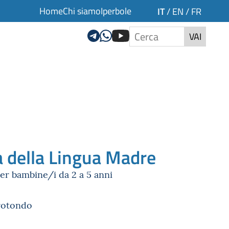
Home
Chi siamo
Iperbole
IT
/
EN
/
FR
VAI
a della Lingua Madre
 per bambine/i da 2 a 5 anni
irotondo