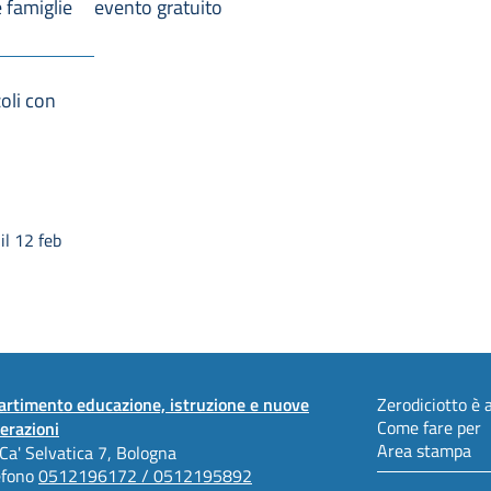
 famiglie
evento gratuito
li con
l 12 feb
artimento educazione, istruzione e nuove
Zerodiciotto è a
Come fare per
erazioni
Area stampa
 Ca' Selvatica 7, Bologna
efono
0512196172 / 0512195892