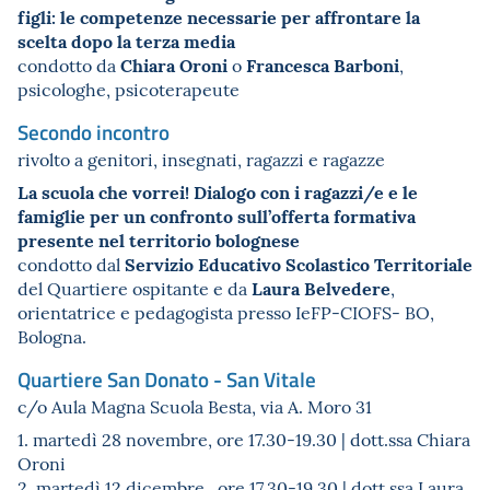
figli: le competenze necessarie per affrontare la
scelta dopo la terza media
Chiara Oroni
Francesca Barboni
condotto da
o
,
psicologhe, psicoterapeute
Secondo incontro
rivolto a genitori, insegnati, ragazzi e ragazze
La scuola che vorrei! Dialogo con i ragazzi/e e le
famiglie per un confronto sull’offerta formativa
presente nel territorio bolognese
Servizio Educativo Scolastico Territoriale
condotto dal
Laura Belvedere
del Quartiere ospitante e da
,
orientatrice e pedagogista presso IeFP-CIOFS- BO,
Bologna.
Quartiere San Donato - San Vitale
c/o Aula Magna Scuola Besta, via A. Moro 31
1. martedì 28 novembre, ore 17.30-19.30 | dott.ssa Chiara
Oroni
2. martedì 12 dicembre , ore 17.30-19.30 | dott.ssa Laura