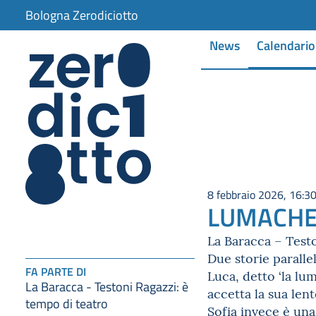
Bologna Zerodiciotto
News
Calendario
8 febbraio 2026, 16:3
LUMACH
La Baracca – Testo
Due storie paralle
FA PARTE DI
Luca, detto ‘la lu
La Baracca - Testoni Ragazzi: è
accetta la sua len
tempo di teatro
Sofia invece è una