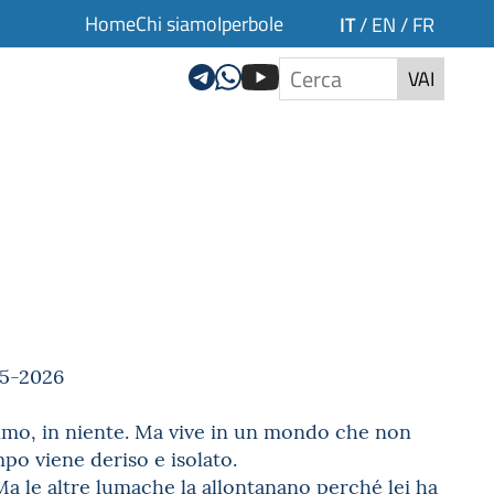
Home
Chi siamo
Iperbole
IT
/
EN
/
FR
VAI
25-2026
primo, in niente. Ma vive in un mondo che non
po viene deriso e isolato.
a le altre lumache la allontanano perché lei ha