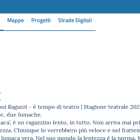
Mappe
Progetti
Strade Digitali
0
E
ni Ragazzi - è tempo di teatro | Stagione teatrale 20
le, due lumache.
maca’, è un ragazzino lento, in tutto. Non arriva mai 
tezza. Chiunque lo vorrebbero più veloce e nel frattem
 lumaca vera. Nel suo mondo la lentezza è la norma. M