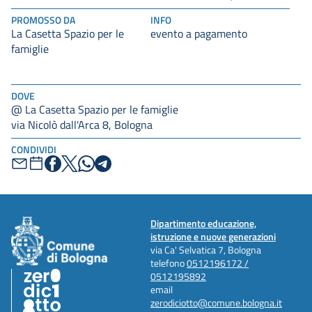
PROMOSSO DA
INFO
La Casetta Spazio per le
evento a pagamento
famiglie
DOVE
@ La Casetta Spazio per le famiglie
via Nicolò dall'Arca 8, Bologna
CONDIVIDI
Dipartimento educazione,
istruzione e nuove generazioni
via Ca' Selvatica 7, Bologna
telefono
0512196172 /
0512195892
email
zerodiciotto@comune.bologna.it