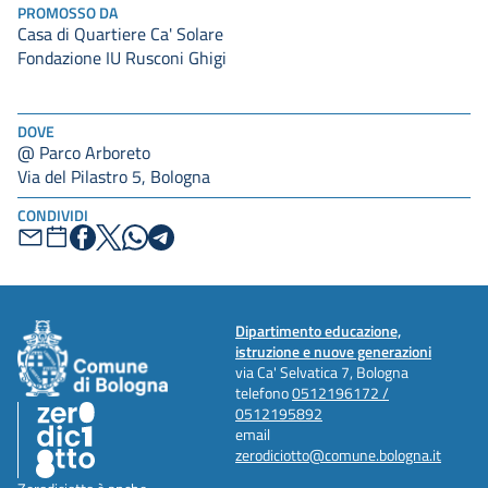
PROMOSSO DA
Casa di Quartiere Ca' Solare
Fondazione IU Rusconi Ghigi
DOVE
@ Parco Arboreto
Via del Pilastro 5, Bologna
CONDIVIDI
Dipartimento educazione,
istruzione e nuove generazioni
via Ca' Selvatica 7, Bologna
telefono
0512196172 /
0512195892
email
zerodiciotto@comune.bologna.it