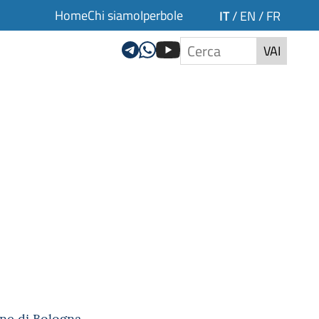
Home
Chi siamo
Iperbole
IT
/
EN
/
FR
VAI
ne di Bologna.