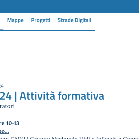
Mappe
Progetti
Strade Digitali
24
24 | Attività formativa
ratori
re 10-13
rpo…
 con GNNI | Gruppo Nazionale Nidi e Infanzia e Comu