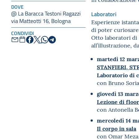
DOVE
@ La Baracca Testoni Ragazzi
Laboratori
via Matteotti 16, Bologna
Esperienze istanta
di poter curiosare
CONDIVIDI
Otto laboratori di
all’illustrazione, d
martedì 12 marz
STANFIERI, ST
Laboratorio di 
con Bruno Soriat
giovedì 13 marz
Lezione di flo
con Antonella B
mercoledì 14 ma
Il corpo in sala
con Omar Meza, 