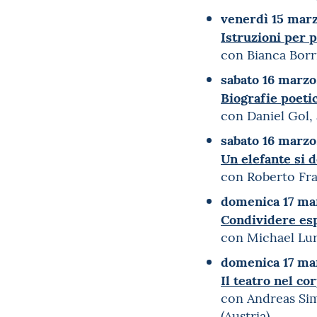
venerdì 15 marz
Istruzioni per 
con Bianca Borri
sabato 16 marzo
Biografie poeti
con Daniel Gol, 
sabato 16 marzo,
Un elefante si 
con Roberto Frab
domenica 17 mar
Condividere es
con Michael Lurs
domenica 17 mar
Il teatro nel co
con Andreas Sim
(Austria)