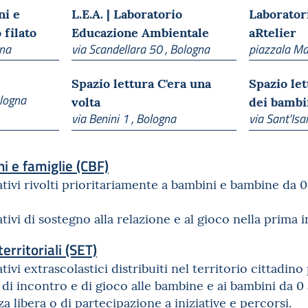
ni e
L.E.A. | Laboratorio
Laborator
 filato
Educazione Ambientale
aRtelier
gna
via Scandellara 50 , Bologna
piazzala Ma
Spazio lettura C'era una
Spazio let
logna
volta
dei bambi
via Benini 1 , Bologna
via Sant'Is
i e famiglie (CBF)
tivi rivolti prioritariamente a bambini e bambine da 0 a
ivi di sostegno alla relazione e al gioco nella prima i
territoriali (SET)
ivi extrascolastici distribuiti nel territorio cittadino
di incontro e di gioco alle bambine e ai bambini da 0 a
a libera o di partecipazione a iniziative e percorsi.