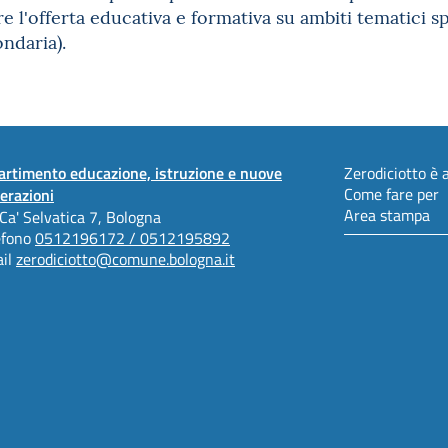
 l'offerta educativa e formativa su ambiti tematici spe
ndaria).
artimento educazione, istruzione e nuove
Zerodiciotto è a
Come fare per
erazioni
Area stampa
 Ca' Selvatica 7, Bologna
efono
0512196172 / 0512195892
il
zerodiciotto@comune.bologna.it