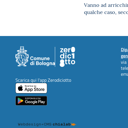
Vanno ad arricchire
qualche caso, seco
Dip
gen
via
tel
ema
Scarica qui l'app Zerodiciotto