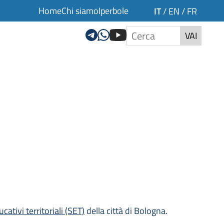
Home
Chi siamo
Iperbole
IT
/
EN
/
FR
VAI
cativi territoriali (SET)
della città di Bologna.