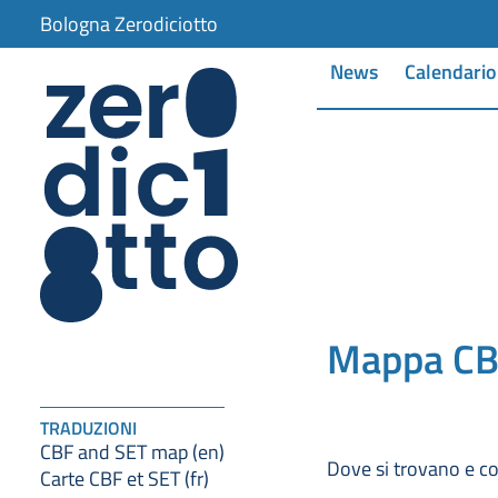
lla
Bologna Zerodiciotto
ppa
News
Calendario
Mappa CB
TRADUZIONI
CBF and SET map (en)
Dove si trovano e co
Carte CBF et SET (fr)