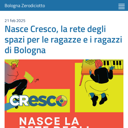
item 1 of 4
Bologna Zerodiciotto
21 feb 2025
Nasce Cresco, la rete degli
spazi per le ragazze e i ragazzi
di Bologna